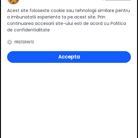
Ratingul general al produsului
Acest site foloseste cookie sau tehnologii similare pentru
a imbunatatii experienta ta pe acest site. Prin
continuarea accesarii site-ului esti de acord cu Politica
de confidentialitate
0
(0 review-uri)
PREFERINTE
Accepta
Întrebări și răspunsuri
Ai o nelămurire?
Pune o întrebare despre produs.
Adaugă întrebarea