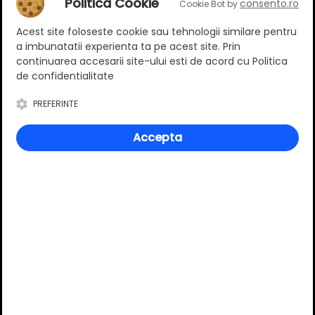
Politica Cookie
consento.ro
Cookie Bot by
Acest site foloseste cookie sau tehnologii similare pentru
Ratingul general al produsului
a imbunatatii experienta ta pe acest site. Prin
continuarea accesarii site-ului esti de acord cu Politica
de confidentialitate
PREFERINTE
0
(0 review-uri)
Accepta
Întrebări și răspunsuri
Ai o nelămurire?
Pune o întrebare despre produs.
Adaugă întrebarea