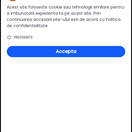
Ratingul general al produsului
Acest site foloseste cookie sau tehnologii similare pentru
a imbunatatii experienta ta pe acest site. Prin
continuarea accesarii site-ului esti de acord cu Politica
de confidentialitate
0
(0 review-uri)
PREFERINTE
Accepta
Întrebări și răspunsuri
Ai o nelămurire?
Pune o întrebare despre produs.
Adaugă întrebarea
VĂ RECOMANDĂM ȘI