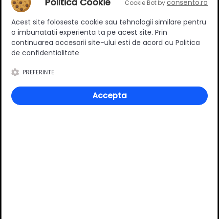
Politica Cookie
consento.ro
Cookie Bot by
Acest site foloseste cookie sau tehnologii similare pentru
Ratingul general al produsului
a imbunatatii experienta ta pe acest site. Prin
continuarea accesarii site-ului esti de acord cu Politica
de confidentialitate
PREFERINTE
0
(0 review-uri)
Accepta
Întrebări și răspunsuri
Ai o nelămurire?
Pune o întrebare despre produs.
Adaugă întrebarea