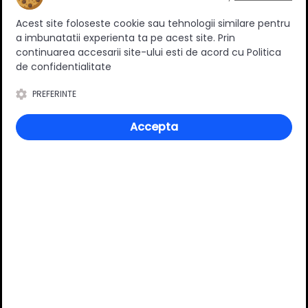
Ratingul general al produsului
Acest site foloseste cookie sau tehnologii similare pentru
a imbunatatii experienta ta pe acest site. Prin
continuarea accesarii site-ului esti de acord cu Politica
de confidentialitate
0
(0 review-uri)
PREFERINTE
Accepta
Întrebări și răspunsuri
Ai o nelămurire?
Pune o întrebare despre produs.
Adaugă întrebarea