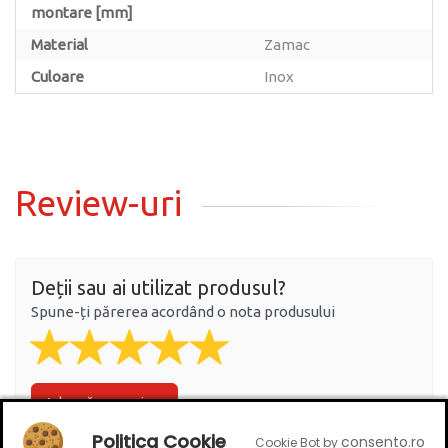
montare [mm]
Material
Zamac
Culoare
Inox
Review-uri
Deții sau ai utilizat produsul?
Spune-ți părerea acordând o nota produsului
Adaugă un review
Politica Cookie
consento.ro
Cookie Bot by