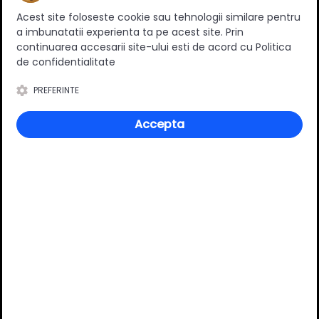
Ratingul general al produsului
Acest site foloseste cookie sau tehnologii similare pentru
a imbunatatii experienta ta pe acest site. Prin
continuarea accesarii site-ului esti de acord cu Politica
de confidentialitate
0
(0 review-uri)
PREFERINTE
Accepta
Întrebări și răspunsuri
Ai o nelămurire?
Pune o întrebare despre produs.
Adaugă întrebarea
VĂ RECOMANDĂM ȘI