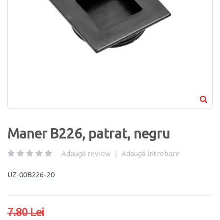
Maner B226, patrat, negru
Adaugă review
|
Adaugă întrebare
UZ-00B226-20
7.80 Lei