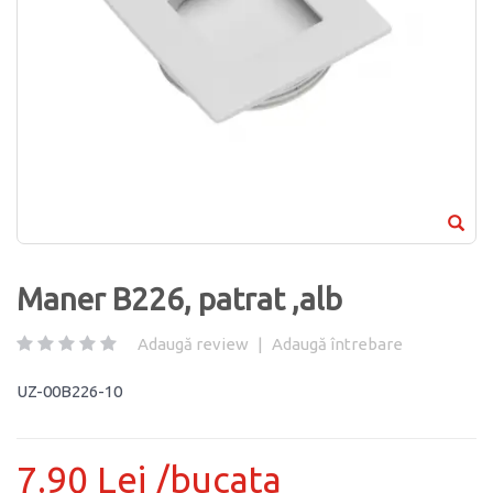
Maner B226, patrat ,alb
Adaugă review
|
Adaugă întrebare
UZ-00B226-10
7.90 Lei /bucata