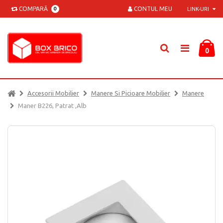
COMPARĂ
CONTUL MEU
0
LINK-URI
0
Accesorii Mobilier
Manere Si Picioare Mobilier
Manere
Maner B226, Patrat ,alb