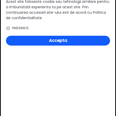
Acest site foloseste cookie sau tehnologii similare pentru
a imbunatatii experienta ta pe acest site. Prin
continuarea accesarii site-ului esti de acord cu Politica
0
(0 review-uri)
de confidentialitate
PREFERINTE
Întrebări și răspunsuri
Accepta
Ai o nelămurire?
Pune o întrebare despre produs.
Adaugă întrebarea
VĂ RECOMANDĂM ȘI