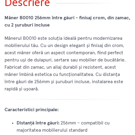
Descriere
Mâner B0010 256mm între găuri - finisaj crom, din zamac,
cu 2 șuruburi incluse
Mânerul B0010 este soluția ideală pentru modernizarea
mobilierului tău. Cu un design elegant și finisaj din crom,
acest mâner oferă un aspect contemporan, fiind perfect
pentru uși de dulapuri, sertare sau mobilier de bucătărie.
Fabricat din zamac, un aliaj durabil și rezistent, acest
mâner îmbină estetica cu funcționalitatea. Cu distanța
între găuri de 256mm și șuruburi incluse, instalarea este
rapidă și ușoară.
Caracteristici principale:
Distanță între găuri:
256mm – compatibil cu
majoritatea mobilierului standard