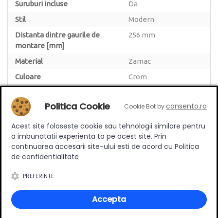
Suruburi incluse
Da
Stil
Modern
Distanta dintre gaurile de
256 mm
montare [mm]
Material
Zamac
Culoare
Crom
Lungime
256 mm
Politica Cookie
consento.ro
Cookie Bot by
Acest site foloseste cookie sau tehnologii similare pentru
a imbunatatii experienta ta pe acest site. Prin
continuarea accesarii site-ului esti de acord cu Politica
Review-uri
de confidentialitate
PREFERINTE
Deții sau ai utilizat produsul?
Accepta
Spune-ți părerea acordând o nota produsului