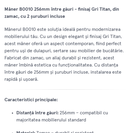
Mâner B0010 256mm între găuri - finisaj Gri Titan, din
zamac, cu 2 șuruburi incluse
Mânerul B0010 este soluția ideală pentru modernizarea
mobilierului tău. Cu un design elegant și finisaj Gri Titan,
acest mâner oferă un aspect contemporan, fiind perfect
pentru uși de dulapuri, sertare sau mobilier de bucătărie.
Fabricat din zamac, un aliaj durabil și rezistent, acest
mâner îmbină estetica cu funcționalitatea. Cu distanța
între găuri de 256mm și șuruburi incluse, instalarea este
rapidă și ușoară.
Caracteristici principale:
Distanță între găuri:
256mm – compatibil cu
majoritatea mobilierului standard
Material:
Zamac – durabil și rezistent