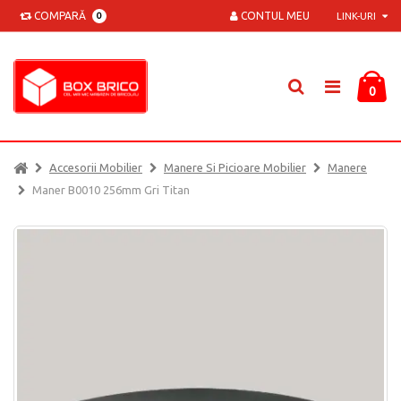
COMPARĂ
CONTUL MEU
0
LINK-URI
0
Accesorii Mobilier
Manere Si Picioare Mobilier
Manere
Maner B0010 256mm Gri Titan