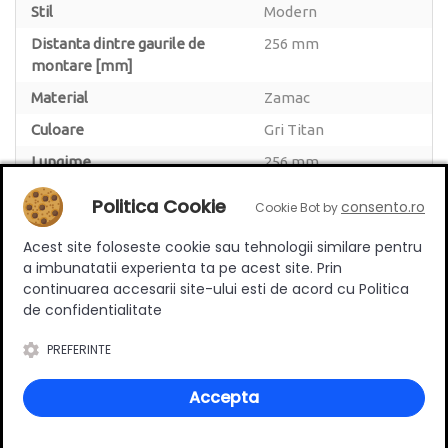
Stil
Modern
Distanta dintre gaurile de
256 mm
montare [mm]
Material
Zamac
Culoare
Gri Titan
Lungime
256 mm
Politica Cookie
consento.ro
Cookie Bot by
Acest site foloseste cookie sau tehnologii similare pentru
a imbunatatii experienta ta pe acest site. Prin
Review-uri
continuarea accesarii site-ului esti de acord cu Politica
de confidentialitate
PREFERINTE
Deții sau ai utilizat produsul?
Accepta
Spune-ți părerea acordând o nota produsului