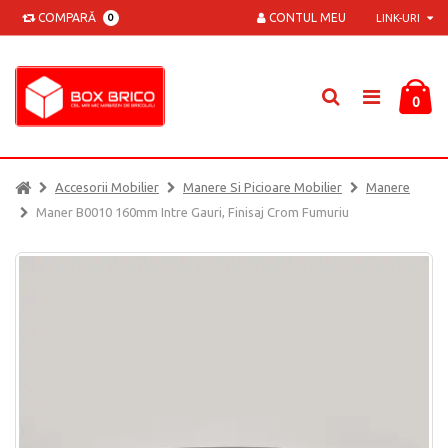
COMPARĂ
CONTUL MEU
0
LINK-URI
0
Accesorii Mobilier
Manere Si Picioare Mobilier
Manere
Maner B0010 160mm Intre Gauri, Finisaj Crom Fumuriu