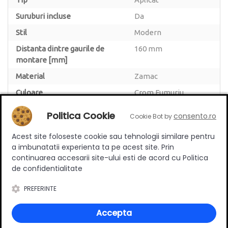
Suruburi incluse
Da
Stil
Modern
Distanta dintre gaurile de
160 mm
montare [mm]
Material
Zamac
Culoare
Crom Fumuriu
Lungime
160 mm
Politica Cookie
consento.ro
Cookie Bot by
Acest site foloseste cookie sau tehnologii similare pentru
a imbunatatii experienta ta pe acest site. Prin
continuarea accesarii site-ului esti de acord cu Politica
Review-uri
de confidentialitate
PREFERINTE
Accepta
Deții sau ai utilizat produsul?