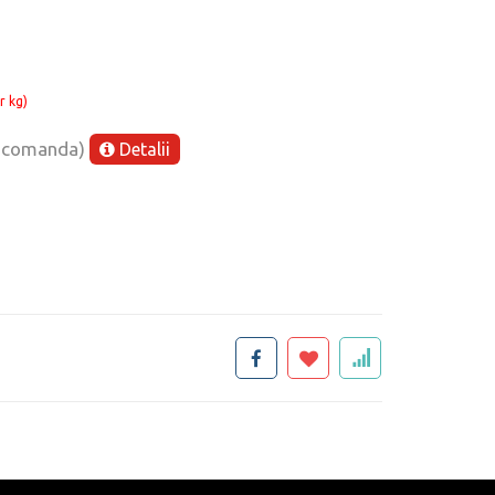
r kg)
e comanda)
Detalii