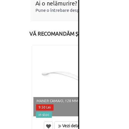
Ai o nelămurire?
Pune o întrebare despre produs.
VĂ RECOMANDĂM ȘI
MANER CAMAIO, 128 MM, ALB MAT
MANER
9.50 Lei
8.60 
in stoc
in st
Vezi detalii