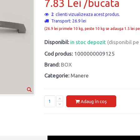
7.83 Lei /bucata
2
clienti vizualizeaza acest produs.
Transport: 26.9 lei
(26.9 lei primele 10 kg, peste 10 kg se adauga 1.5 lei pe
Disponibil:
in stoc depozit
(disponibil p
Cod produs:
1000000009125
Brand:
BOX
Categorie:
Manere
Adaug în coș