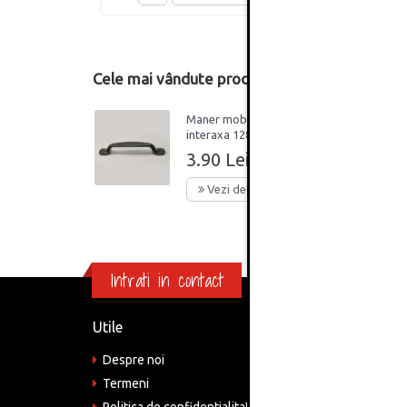
Cele mai vândute produse din această catego
Maner mobilier 7609,
interaxa 128 mm,
metalic, finisaj negru
3.90 Lei
Vezi detalii
Intrati in contact
Utile
Informa
Despre noi
Adre
Bucu
Termeni