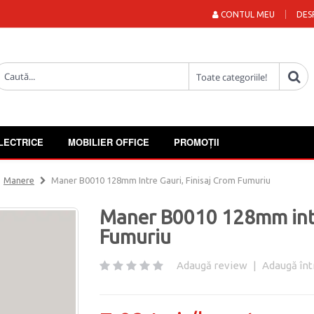
CONTUL MEU
DES
LECTRICE
MOBILIER OFFICE
PROMOȚII
Manere
Maner B0010 128mm Intre Gauri, Finisaj Crom Fumuriu
Maner B0010 128mm intre
Fumuriu
Adaugă review
|
Adaugă înt