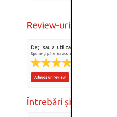
Review-uri
Deții sau ai utilizat produsul?
Spune-ți părerea acordând o nota produsului
Adaugă un review
Întrebări și răspunsur