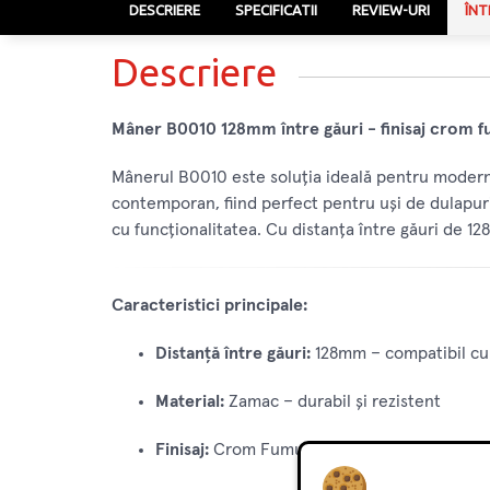
DESCRIERE
SPECIFICATII
REVIEW-URI
ÎNT
Descriere
Mâner B0010 128mm între găuri - finisaj crom fu
Mânerul B0010 este soluția ideală pentru moderni
contemporan, fiind perfect pentru uși de dulapuri,
cu funcționalitatea. Cu distanța între găuri de 12
Caracteristici principale:
Distanță între găuri:
128mm – compatibil cu 
Material:
Zamac – durabil și rezistent
Finisaj:
Crom Fumuriu – un aspect modern și