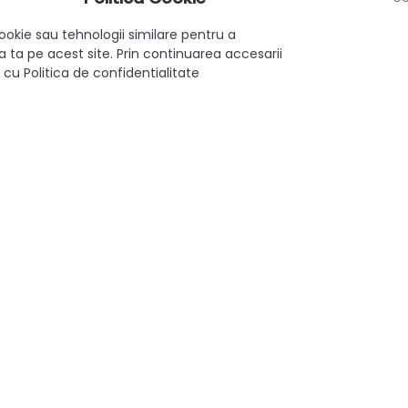
alare ușoară
ookie sau tehnologii similare pentru a
 și alte tipuri de mobilier
 ta pe acest site. Prin continuarea accesarii
 cu Politica de confidentialitate
ționalitate în casa ta!
Aplicat
Da
Modern
128 mm
Zamac
Crom Fumuriu
128 mm