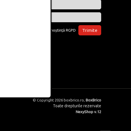
Trimite
Am luat la cunoștință
RGPD
© Copyright 2026
boxbrico.ro
,
BoxBrico
Toate drepturile rezervate
NexyShop v.12