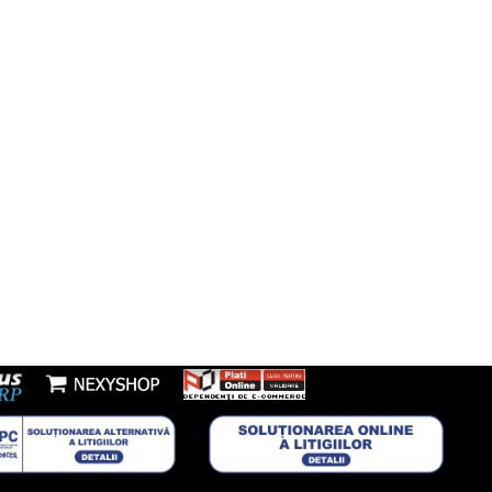
fon:
7277953
Youtube
l:
nzi@boxbrico.ro
7448842