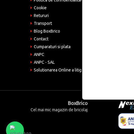
Politica de confidentialitate
Tele
075
Cookie
Retururi
Emai
come
Transport
Blog BoxBrico
CIF:
RO4
Contact
Cumparaturi si plata
ANPC
ANPC - SAL
Solutionarea Online a litigiilor
BoxBrico
Cel mai mic magazin de bricolaj