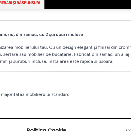
REBĂRI ȘI RĂSPUNSURI
muriu, din zamac, cu 2 șuruburi incluse
zarea mobilierului tău. Cu un design elegant și finisaj din crom
 sertare sau mobilier de bucătărie. Fabricat din zamac, un aliaj 
8mm și șuruburi incluse, instalarea este rapidă și ușoară.
majoritatea mobilierului standard
 sofisticat
Politica Cookie
Co