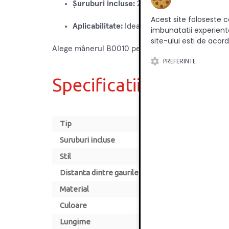
Șuruburi incluse:
2 șuruburi M4 pentru inst
Acest site foloseste c
Aplicabilitate:
Ideal pentru dulapuri, sertare
imbunatatii experienta
site-ului esti de acord
Alege mânerul B0010 pentru un plus de stil și func
PREFERINTE
Specificatii
Tip
Suruburi incluse
Stil
Distanta dintre gaurile de montare [mm]
Material
Culoare
Lungime