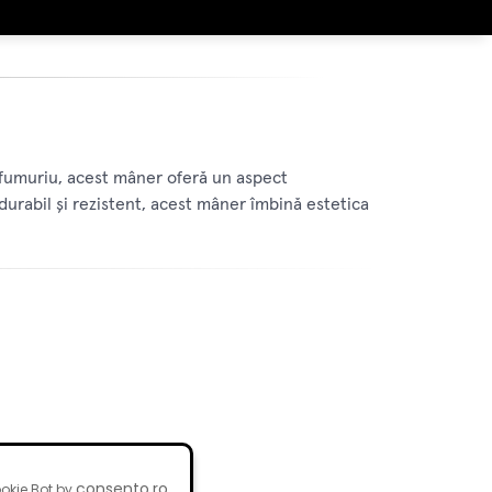
 fumuriu, acest mâner oferă un aspect
durabil și rezistent, acest mâner îmbină estetica
consento.ro
okie Bot by