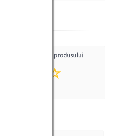
Ratingul general al produsului
0
(0 review-uri)