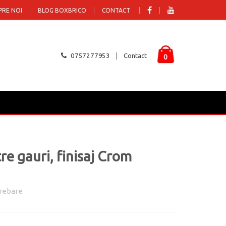
PRE NOI
BLOG BOXBRICO
CONTACT
0757277953
Contact
0
 gauri, finisaj Crom
rebare