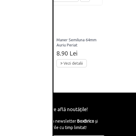
Maner Semiluna 64mm
Auriu Periat
 crom-
8.90 Lei
Vezi detalii
Fii primul care află noutățile!
Abonează-te la newsletter
BoxBrico
și
află de reducerile cu timp limitat!