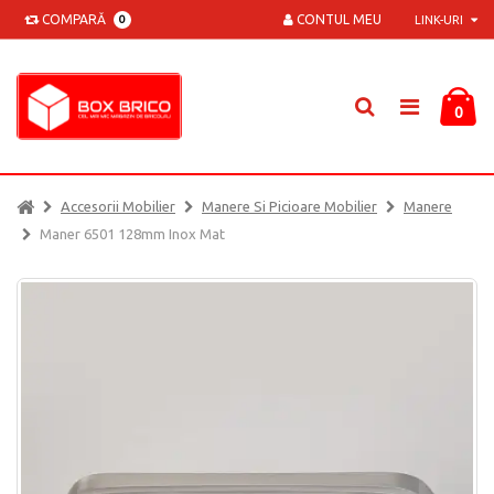
COMPARĂ
CONTUL MEU
0
LINK-URI
0
Accesorii Mobilier
Manere Si Picioare Mobilier
Manere
Maner 6501 128mm Inox Mat