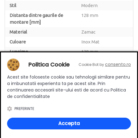
Stil
Modern
Distanta dintre gaurile de
128 mm
montare [mm]
Material
Zamac
Culoare
Inox Mat
Lungime
128 mm
Politica Cookie
consento.ro
Cookie Bot by
Acest site foloseste cookie sau tehnologii similare pentru
a imbunatatii experienta ta pe acest site. Prin
Review-uri
continuarea accesarii site-ului esti de acord cu Politica
de confidentialitate
PREFERINTE
Deții sau ai utilizat produsul?
Accepta
Spune-ți părerea acordând o nota produsului