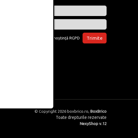
Trimite
Am luat la cunoștință
RGPD
© Copyright 2026
boxbrico.ro
,
BoxBrico
Toate drepturile rezervate
NexyShop v.12