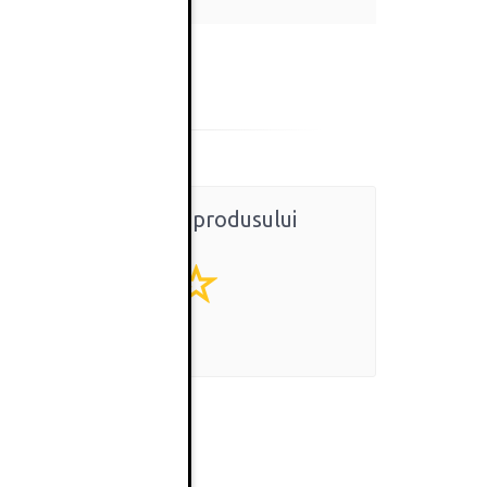
Ratingul general al produsului
0
(0 review-uri)