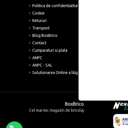
Politica de confidentialitate
Tele
075
Cookie
Retururi
Emai
come
Transport
Blog BoxBrico
CIF:
RO4
Contact
Cumparaturi si plata
ANPC
ANPC - SAL
Solutionarea Online a litigiilor
BoxBrico
Cel mai mic magazin de bricolaj