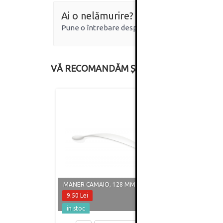
Ai o nelămurire?
Pune o întrebare despre produs.
VĂ RECOMANDĂM ȘI
MANER CAMAIO, 128 MM, ALB MAT
MANER
9.50 Lei
8.60 
in stoc
in st