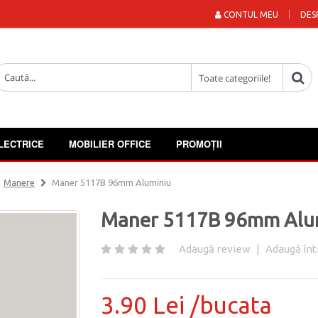
CONTUL MEU
DES
LECTRICE
MOBILIER OFFICE
PROMOȚII
Manere
Maner 5117B 96mm Aluminiu
Maner 5117B 96mm Alu
Adaugă review
|
Adaugă înt
3.90 Lei /bucata