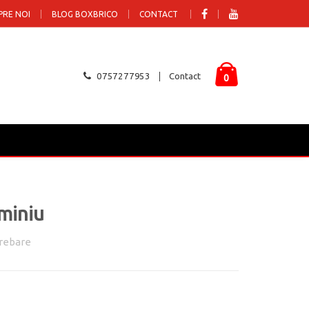
PRE NOI
BLOG BOXBRICO
CONTACT
0757277953
Contact
0
miniu
rebare