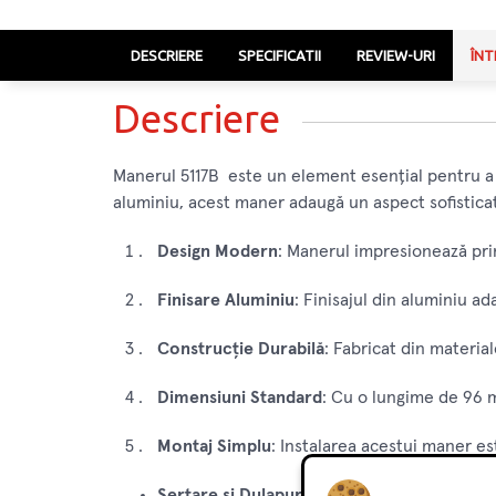
DESCRIERE
SPECIFICATII
REVIEW-URI
ÎNT
Descriere
Manerul 5117B este un element esențial pentru a
aluminiu, acest maner adaugă un aspect sofistica
Design Modern
: Manerul impresionează prin
Finisare Aluminiu
: Finisajul din aluminiu 
Construcție Durabilă
: Fabricat din material
Dimensiuni Standard
: Cu o lungime de 96 m
Montaj Simplu
: Instalarea acestui maner es
Sertare și Dulapuri
: Manerul este ideal pent