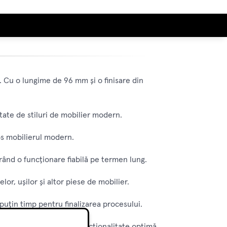
 Cu o lungime de 96 mm și o finisare din
tate de stiluri de mobilier modern.
os mobilierul modern.
gurând o funcționare fiabilă pe termen lung.
r, ușilor și altor piese de mobilier.
 puțin timp pentru finalizarea procesului.
ect estetic plăcut și o funcționalitate optimă.