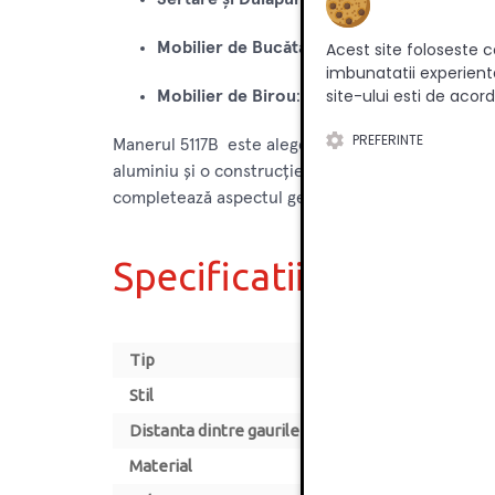
Mobilier de Bucătărie și Baie
: Potrivit pent
Acest site foloseste c
imbunatatii experienta
site-ului esti de acord
Mobilier de Birou
: Perfect pentru mobilieru
PREFERINTE
Manerul 5117B este alegerea ideală pentru cei car
aluminiu și o construcție durabilă, acest maner e
completează aspectul general al încăperii.
Specificatii
Tip
Stil
Distanta dintre gaurile de montare [mm]
Material