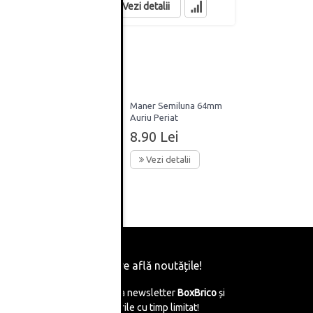
Vezi detalii
Maner Semiluna 64mm
Auriu Periat
 crom-
8.90 Lei
Vezi detalii
Fii primul care află noutățile!
Abonează-te la newsletter
BoxBrico
și
află de reducerile cu timp limitat!