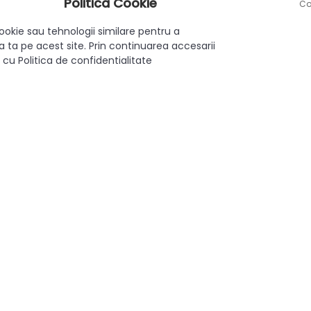
Politica Cookie
Co
ru a completa aspectul și utilitatea mobilei din bucătării și băi.
ookie sau tehnologii similare pentru a
 ta pe acest site. Prin continuarea accesarii
 cu Politica de confidentialitate
l de birou, aducând un plus de stil și confort în mediul de lucru.
e doresc să aducă un plus de eleganță și funcționalitate mobilie
ste nu doar o soluție practică pentru deschiderea și închiderea 
Aplicat
Clasic
96 mm
Zamac