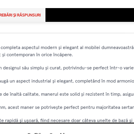
REBĂRI ȘI RĂSPUNSURI
 completa aspectul modern și elegant al mobilei dumneavoastră.
t și contemporan în orice încăpere.
 designul său simplu și curat, potrivindu-se perfect într-o varie
adaugă un aspect industrial și elegant, completând în mod armoni
e de înaltă calitate, manerul este solid și rezistent în timp, asi
m, acest maner se potrivește perfect pentru majoritatea sertarelo
te rapidă și ușoară, fiind necesare doar câteva unelte de bază și
ru deschiderea și închiderea sertarelor și ușilor, oferind un asp