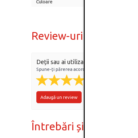
Culoare
Review-uri
Deții sau ai utilizat produsul?
Spune-ți părerea acordând o nota produsului
Adaugă un review
Întrebări și răspunsur