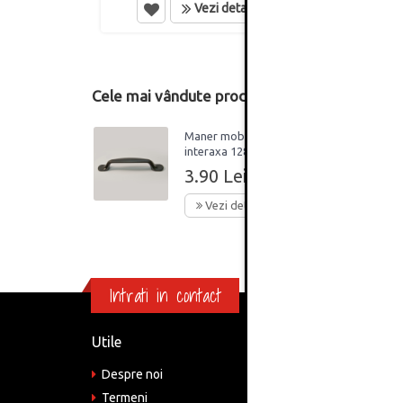
Vezi detalii
Cele mai vândute produse din această catego
Maner mobilier 7609,
interaxa 128 mm,
metalic, finisaj negru
3.90 Lei
Vezi detalii
Intrati in contact
Utile
Informa
Despre noi
Adre
Bucu
Termeni