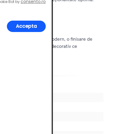
consento.ro
okie Bot by
Accepta
rului lor. Cu un design modern, o finisare de
mobilei, ci și un element decorativ ce