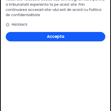
a imbunatatii experienta ta pe acest site. Prin
continuarea accesarii site-ului esti de acord cu Politica
Tip
Aplicat
de confidentialitate
Stil
Clasic
PREFERINTE
Distanta dintre gaurile de
128 mm
montare [mm]
Accepta
Material
Zamac
Culoare
inox
Review-uri
Deții sau ai utilizat produsul?
Spune-ți părerea acordând o nota produsului