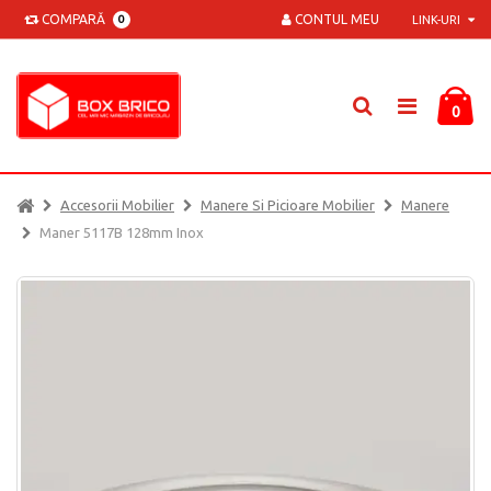
COMPARĂ
CONTUL MEU
0
LINK-URI
0
Accesorii Mobilier
Manere Si Picioare Mobilier
Manere
Maner 5117B 128mm Inox