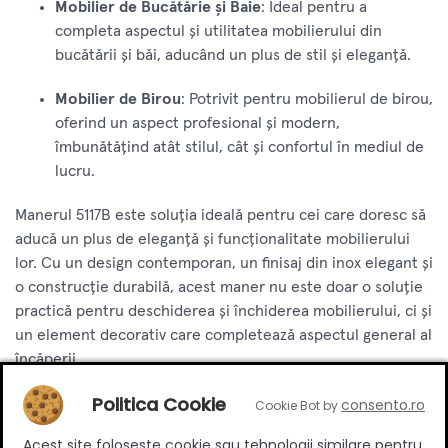
Mobilier de Bucătărie și Baie
: Ideal pentru a
completa aspectul și utilitatea mobilierului din
bucătării și băi, aducând un plus de stil și eleganță.
Mobilier de Birou
: Potrivit pentru mobilierul de birou,
oferind un aspect profesional și modern,
îmbunătățind atât stilul, cât și confortul în mediul de
lucru.
Manerul 5117B este soluția ideală pentru cei care doresc să
aducă un plus de eleganță și funcționalitate mobilierului
lor. Cu un design contemporan, un finisaj din inox elegant și
o construcție durabilă, acest maner nu este doar o soluție
practică pentru deschiderea și închiderea mobilierului, ci și
un element decorativ care completează aspectul general al
încăperii.
Politica Cookie
consento.ro
Cookie Bot by
Specificatii
Acest site foloseste cookie sau tehnologii similare pentru