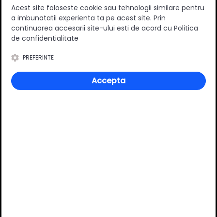
Acest site foloseste cookie sau tehnologii similare pentru
Specificatii
a imbunatatii experienta ta pe acest site. Prin
continuarea accesarii site-ului esti de acord cu Politica
de confidentialitate
Tip
Aplicat
PREFERINTE
Stil
Clasic
Accepta
Distanta dintre gaurile de
128 mm
montare [mm]
Material
Zamac
Culoare
Alb
Review-uri