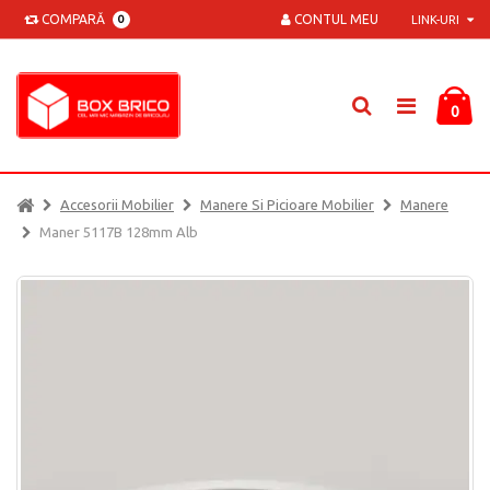
COMPARĂ
CONTUL MEU
0
LINK-URI
0
Accesorii Mobilier
Manere Si Picioare Mobilier
Manere
Maner 5117B 128mm Alb