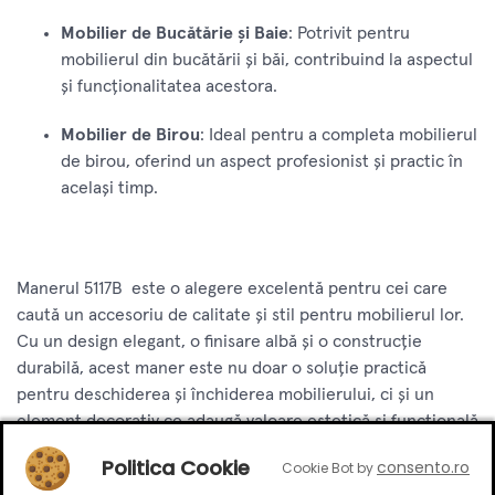
Mobilier de Bucătărie și Baie
: Potrivit pentru
mobilierul din bucătării și băi, contribuind la aspectul
și funcționalitatea acestora.
Mobilier de Birou
: Ideal pentru a completa mobilierul
de birou, oferind un aspect profesionist și practic în
același timp.
Manerul 5117B este o alegere excelentă pentru cei care
caută un accesoriu de calitate și stil pentru mobilierul lor.
Cu un design elegant, o finisare albă și o construcție
durabilă, acest maner este nu doar o soluție practică
pentru deschiderea și închiderea mobilierului, ci și un
element decorativ ce adaugă valoare estetică și funcțională
în orice încăpere.
Politica Cookie
consento.ro
Cookie Bot by