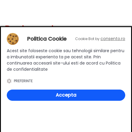
Review-uri
Politica Cookie
consento.ro
Cookie Bot by
Acest site foloseste cookie sau tehnologii similare pentru
Deții sau ai utilizat produsul?
a imbunatatii experienta ta pe acest site. Prin
Spune-ți părerea acordând o nota produsului
continuarea accesarii site-ului esti de acord cu Politica
de confidentialitate
PREFERINTE
Adaugă un review
Accepta
Ratingul general al produsului