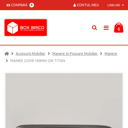
COMPARĂ
CONTUL MEU
0
LINK-URI
0
Accesorii Mobilier
Manere Si Picioare Mobilier
Manere
MANER 22038 160MM GRI TITAN