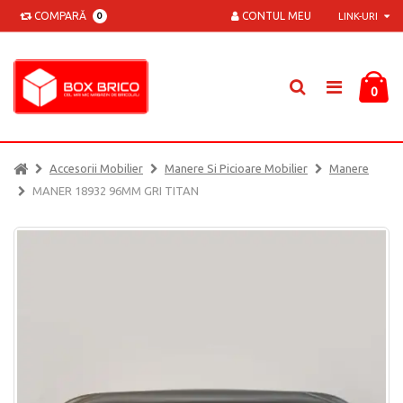
COMPARĂ
CONTUL MEU
0
LINK-URI
0
Accesorii Mobilier
Manere Si Picioare Mobilier
Manere
MANER 18932 96MM GRI TITAN