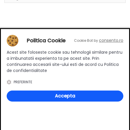
Review-uri
Politica Cookie
consento.ro
Cookie Bot by
Acest site foloseste cookie sau tehnologii similare pentru
a imbunatatii experienta ta pe acest site. Prin
Deții sau ai utilizat produsul?
continuarea accesarii site-ului esti de acord cu Politica
Spune-ți părerea acordând o nota produsului
de confidentialitate
PREFERINTE
Adaugă un review
Accepta
Ratingul general al produsului