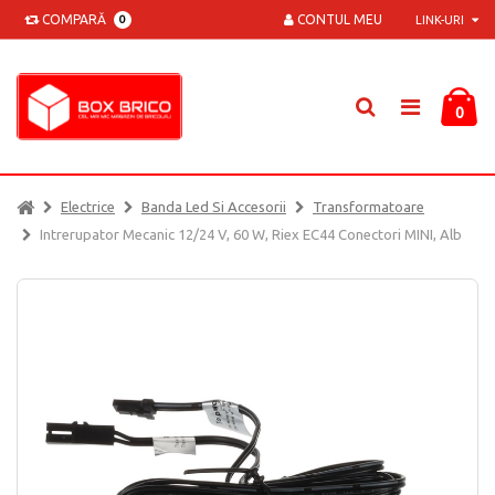
COMPARĂ
CONTUL MEU
0
LINK-URI
0
Electrice
Banda Led Si Accesorii
Transformatoare
Intrerupator Mecanic 12/24 V, 60 W, Riex EC44 Conectori MINI, Alb