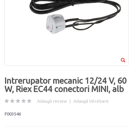
Intrerupator mecanic 12/24 V, 60
W, Riex EC44 conectori MINI, alb
Adaugă review
|
Adaugă întrebare
F003546