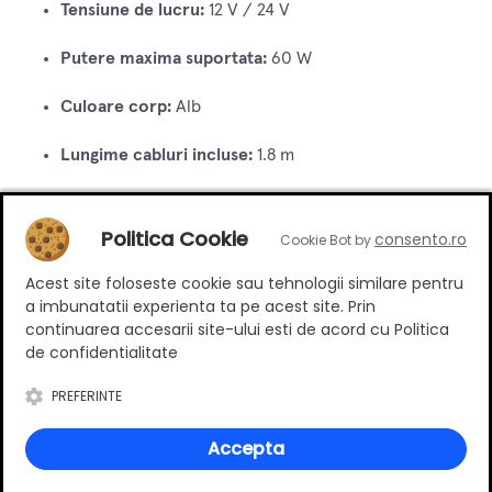
Tensiune de lucru:
12 V / 24 V
Putere maxima suportata:
60 W
Culoare corp:
Alb
Lungime cabluri incluse:
1.8 m
Tip conectori:
MINI
Politica Cookie
consento.ro
Cookie Bot by
Functie dimare (reglare intensitate):
Nu
Acest site foloseste cookie sau tehnologii similare pentru
a imbunatatii experienta ta pe acest site. Prin
continuarea accesarii site-ului esti de acord cu Politica
Review-uri
de confidentialitate
PREFERINTE
Deții sau ai utilizat produsul?
Accepta
Spune-ți părerea acordând o nota produsului