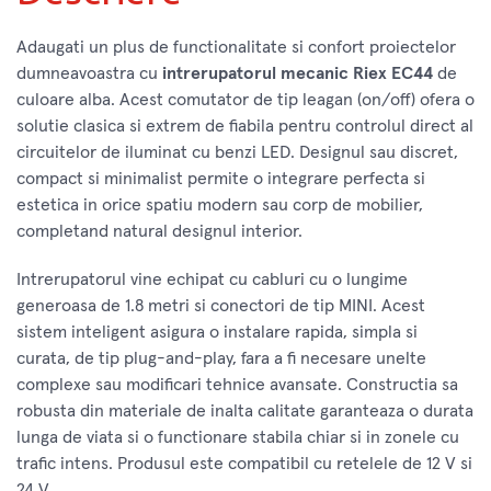
Adaugati un plus de functionalitate si confort proiectelor
dumneavoastra cu
intrerupatorul mecanic Riex EC44
de
culoare alba. Acest comutator de tip leagan (on/off) ofera o
solutie clasica si extrem de fiabila pentru controlul direct al
circuitelor de iluminat cu benzi LED. Designul sau discret,
compact si minimalist permite o integrare perfecta si
estetica in orice spatiu modern sau corp de mobilier,
completand natural designul interior.
Intrerupatorul vine echipat cu cabluri cu o lungime
generoasa de 1.8 metri si conectori de tip MINI. Acest
sistem inteligent asigura o instalare rapida, simpla si
curata, de tip plug-and-play, fara a fi necesare unelte
complexe sau modificari tehnice avansate. Constructia sa
robusta din materiale de inalta calitate garanteaza o durata
lunga de viata si o functionare stabila chiar si in zonele cu
trafic intens. Produsul este compatibil cu retelele de 12 V si
24 V