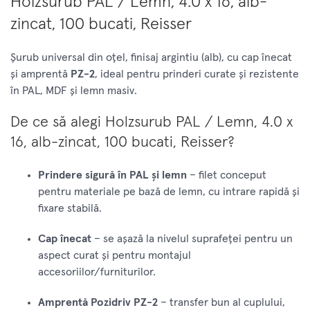
Holzsurub PAL / Lemn, 4.0 x 16, alb-
zincat, 100 bucati, Reisser
Șurub universal din oțel, finisaj argintiu (alb), cu cap înecat
și amprentă
PZ-2
, ideal pentru prinderi curate și rezistente
în PAL, MDF și lemn masiv.
De ce să alegi Holzsurub PAL / Lemn, 4.0 x
16, alb-zincat, 100 bucati, Reisser?
Prindere sigură în PAL și lemn
– filet conceput
pentru materiale pe bază de lemn, cu intrare rapidă și
fixare stabilă.
Cap înecat
– se așază la nivelul suprafeței pentru un
aspect curat și pentru montajul
accesoriilor/furniturilor.
Amprentă Pozidriv PZ-2
– transfer bun al cuplului,