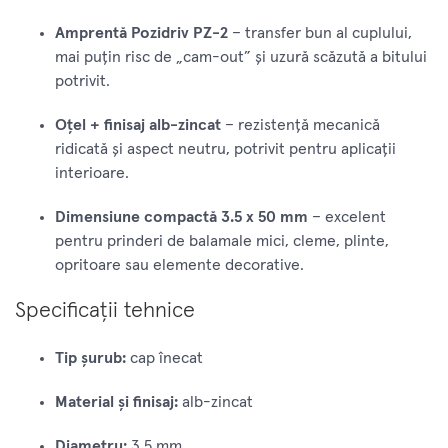
Amprentă Pozidriv PZ-2
– transfer bun al cuplului,
mai puțin risc de „cam-out” și uzură scăzută a bitului
potrivit.
Oțel + finisaj alb-zincat
– rezistență mecanică
ridicată și aspect neutru, potrivit pentru aplicații
interioare.
Dimensiune compactă 3.5 x 50 mm
– excelent
pentru prinderi de balamale mici, cleme, plinte,
opritoare sau elemente decorative.
Specificații tehnice
Tip șurub:
cap înecat
Material și finisaj:
alb-zincat
Diametru:
3.5 mm