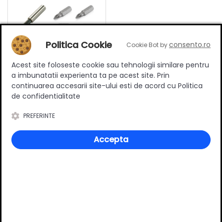
Politica Cookie
consento.ro
Cookie Bot by
Acest site foloseste cookie sau tehnologii similare pentru
a imbunatatii experienta ta pe acest site. Prin
continuarea accesarii site-ului esti de acord cu Politica
Set 2 adaptor magnetic,
de confidentialitate
biti 2 x PZ1, 2 x PZ2, 2 x PZ3
45.50 RON
PREFERINTE
Adauga in cos
Accepta
Specificatii