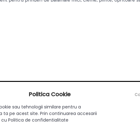
ent pentru prinderi de balamale mici, cleme, plinte, opritoare 
Politica Cookie
Co
ookie sau tehnologii similare pentru a
 ta pe acest site. Prin continuarea accesarii
 cu Politica de confidentialitate
L/MDF, prinderi elemente ușoare din lemn, lucrări DIY și reparați