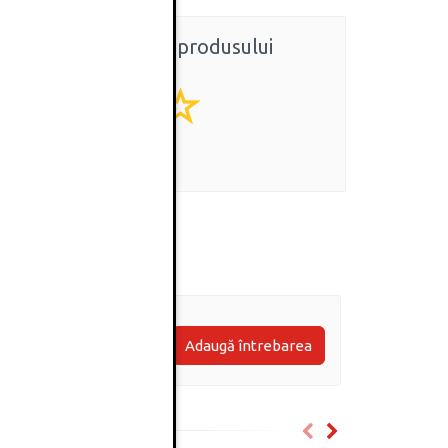
Ratingul general al produsului
0
(0 review-uri)
Adaugă întrebarea