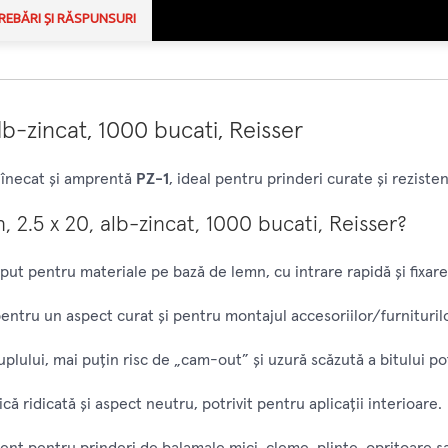
REBĂRI ȘI RĂSPUNSURI
b-zincat, 1000 bucati, Reisser
ap înecat și amprentă
PZ-1
, ideal pentru prinderi curate și reziste
 2.5 x 20, alb-zincat, 1000 bucati, Reisser?
put pentru materiale pe bază de lemn, cu intrare rapidă și fixare 
pentru un aspect curat și pentru montajul accesoriilor/furniturilo
plului, mai puțin risc de „cam-out” și uzură scăzută a bitului pot
ă ridicată și aspect neutru, potrivit pentru aplicații interioare.