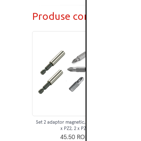
Produse complementar
Set 2 adaptor magnetic, biti 2 x PZ1, 2
x PZ2, 2 x PZ3
45.50 RON