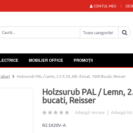
CONTUL MEU
DES
LECTRICE
MOBILIER OFFICE
PROMOȚII
ruburi
Holzsurub PAL / Lemn, 2.5 X 20, Alb-Zincat, 1000 Bucati, Reisser
Holzsurub PAL / Lemn, 2.
bucati, Reisser
Adaugă review
|
Adaugă înt
R2.5X20V-A