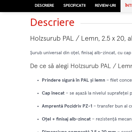
DESCRIERE
SPECIFICATII
REVIEW-URI
ÎNT
Descriere
Holzsurub PAL / Lemn, 2.5 x 20, al
Șurub universal din oțel, finisaj alb-zincat, cu c
De ce să alegi Holzsurub PAL / Lemn,
Prindere sigură în PAL și lemn
– filet conce
Cap înecat
– se așază la nivelul suprafeței 
Amprentă Pozidriv PZ-1
– transfer bun al cu
Oțel + finisaj alb-zincat
– rezistență mecanic