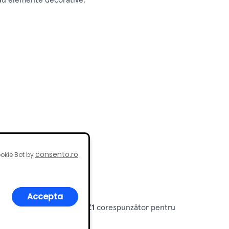
sau elemente decorative.
consento.ro
okie Bot by
Accepta
i casnice. Folosește
bit PZ1
corespunzător pentru