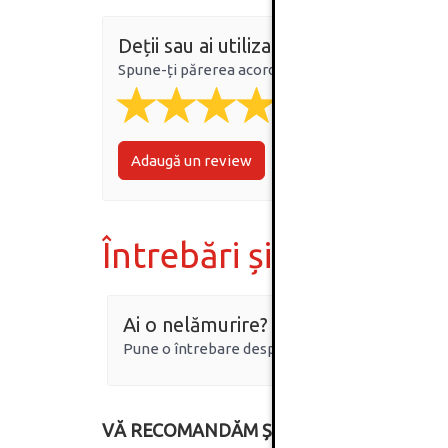
Deții sau ai utilizat produsul?
Spune-ți părerea acordând o nota produsului
Adaugă un review
Întrebări și răspunsur
Ai o nelămurire?
Pune o întrebare despre produs.
VĂ RECOMANDĂM ȘI