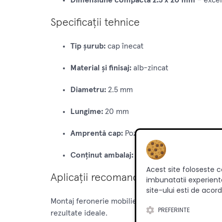
Dimensiune compactă 2.5 x 20 mm
– excel
Specificații tehnice
Tip șurub:
cap înecat
Material și finisaj:
alb-zincat
Diametru:
2.5 mm
Lungime:
20 mm
Amprentă cap:
Pozi (Pozidriv), PZ-1
Conținut ambalaj:
set 1000 bucăți
Acest site foloseste c
Aplicații recomandate
imbunatatii experienta
site-ului esti de acord
Montaj feronerie mobilier, fixare accesorii pe PA
PREFERINTE
rezultate ideale.