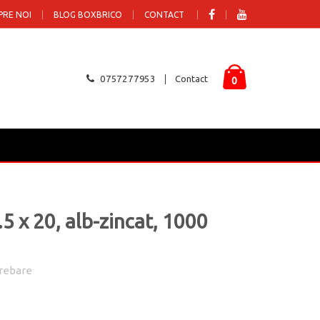
PRE NOI
BLOG BOXBRICO
CONTACT
0757277953
Contact
0
5 x 20, alb-zincat, 1000
rebare