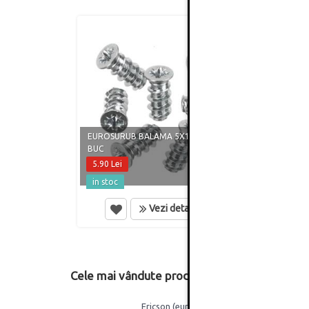
EUROSURUB BALAMA 5X13.5 SET 20
EUROS
BUC
ZINC-
5.90 Lei
13.90
in stoc
in st
Vezi detalii
Cele mai vândute produse din această catego
Ericson (eurosurub) 5 x