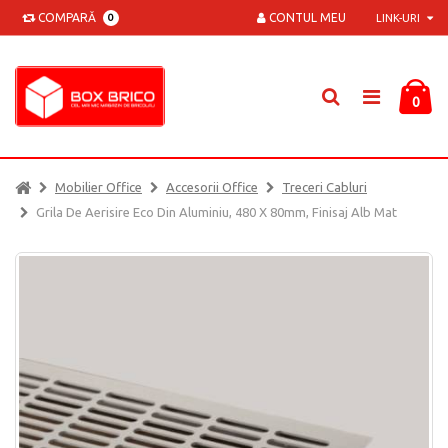
COMPARĂ
CONTUL MEU
0
LINK-URI
0
Mobilier Office
Accesorii Office
Treceri Cabluri
Grila De Aerisire Eco Din Aluminiu, 480 X 80mm, Finisaj Alb Mat