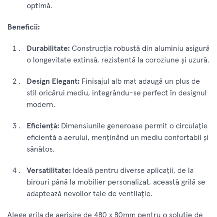
optimă.
Beneficii:
Durabilitate:
Construcția robustă din aluminiu asigură
o longevitate extinsă, rezistentă la coroziune și uzură.
Design Elegant:
Finisajul alb mat adaugă un plus de
stil oricărui mediu, integrându-se perfect în designul
modern.
Eficiență:
Dimensiunile generoase permit o circulație
eficientă a aerului, menținând un mediu confortabil și
sănătos.
Versatilitate:
Ideală pentru diverse aplicații, de la
birouri până la mobilier personalizat, această grilă se
adaptează nevoilor tale de ventilație.
Alege grila de aerisire de 480 x 80mm pentru o soluție de