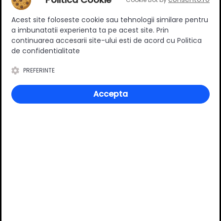
13.90 RON
28.00 RON
Acest site foloseste cookie sau tehnologii similare pentru
Adauga in cos
Adauga in cos
a imbunatatii experienta ta pe acest site. Prin
continuarea accesarii site-ului esti de acord cu Politica
de confidentialitate
PREFERINTE
Specificatii
Accepta
Dimensiune
480 x 80 mm
Material
Aluminiu
Culoare
Alb mat
Review-uri