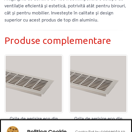
ventilație eficientă și estetică, potrivită atât pentru birouri,
cât și pentru mobilier. Investește în calitate și design
superior cu acest produs de top din aluminiu.
Produse complementare
Grila de aerisire eco din
Grila de aerisire eco din
aluminiu, 480 x 60mm,
aluminiu, 800 x 80mm,
Politica Cookie
finisaj alb mat
finisaj alb mat
consento.ro
Cookie Bot by