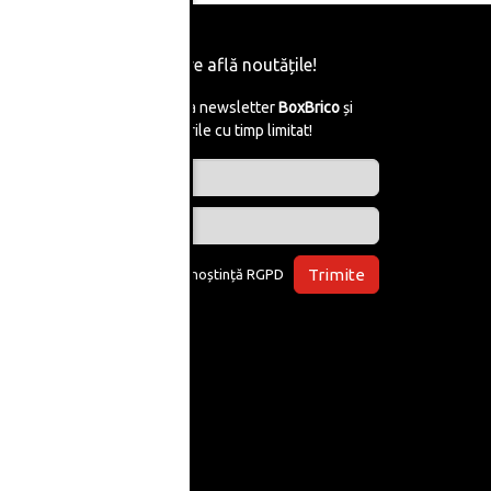
Fii primul care află noutățile!
Abonează-te la newsletter
BoxBrico
și
află de reducerile cu timp limitat!
Trimite
Am luat la cunoștință
RGPD