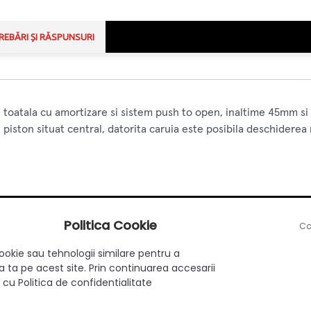
REBĂRI ȘI RĂSPUNSURI
 toatala cu amortizare si sistem push to open, inaltime 45mm 
piston situat central, datorita caruia este posibila deschiderea 
Politica Cookie
Co
Cu amortizare + push to open
ookie sau tehnologii similare pentru a
 ta pe acest site. Prin continuarea accesarii
45 mm
 cu Politica de confidentialitate
450 mm