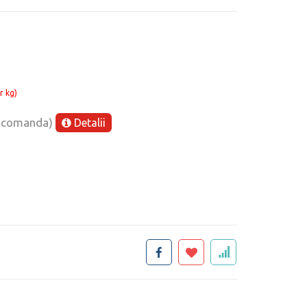
r kg)
e comanda)
Detalii