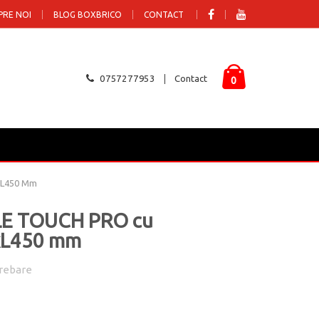
PRE NOI
BLOG BOXBRICO
CONTACT
0757277953
Contact
0
5xL450 Mm
TILE TOUCH PRO cu
5xL450 mm
rebare