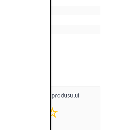
Ratingul general al produsului
0
(0 review-uri)