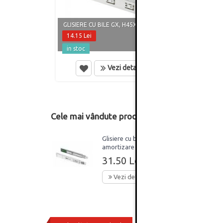
GLISIERE CU BILE GX, H45XL250 MM
GLISI
14.15 Lei
16.80
in stoc
in st
Vezi detalii
Cele mai vândute produse din această catego
Glisiere cu bile ECO cu
amortizare si extractie
totala H45xL500mm
31.50 Lei
Vezi detalii