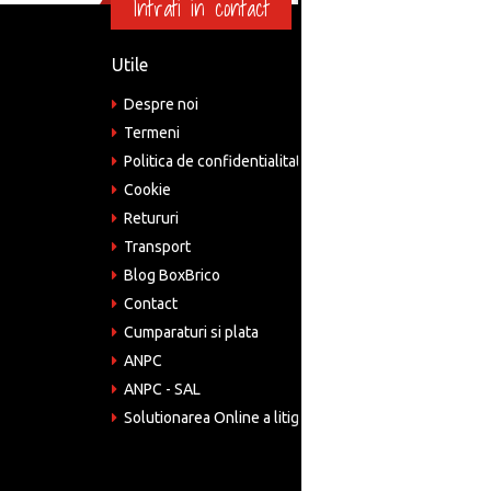
Intrati in contact
Utile
Informa
Despre noi
Adre
Bucu
Termeni
Politica de confidentialitate
Tele
075
Cookie
Retururi
Emai
come
Transport
Blog BoxBrico
CIF:
RO4
Contact
Cumparaturi si plata
ANPC
ANPC - SAL
Solutionarea Online a litigiilor