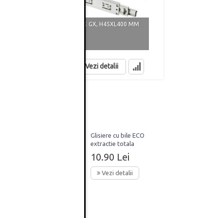
M
GLISIERE CU BILE GX, H45XL400 MM
GLISIERE CU 
22.39 Lei
58.91 Lei
in stoc
in stoc
Vezi detalii
Glisiere cu bile ECO
extractie totala
H45xL400mm
10.90 Lei
Vezi detalii