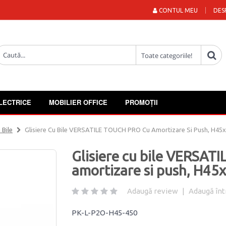
CONTUL MEU
DES
LECTRICE
MOBILIER OFFICE
PROMOȚII
 Bile
Glisiere Cu Bile VERSATILE TOUCH PRO Cu Amortizare Si Push, H4
Glisiere cu bile VERSA
amortizare si push, H4
Adaugă review
|
Adaugă înt
PK-L-P2O-H45-450