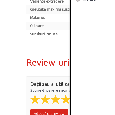
Varianta extragere
Greutate maxima sustinuta (kg)
Material
Culoare
Suruburi incluse
Review-uri
Deții sau ai utilizat produsul?
Spune-ți părerea acordând o nota produsului
Adaugă un review