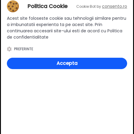
Politica Cookie
consento.ro
Cookie Bot by
Adaugă un review
Acest site foloseste cookie sau tehnologii similare pentru
a imbunatatii experienta ta pe acest site. Prin
Ratingul general al produsului
continuarea accesarii site-ului esti de acord cu Politica
de confidentialitate
PREFERINTE
0
(0 review-uri)
Accepta
Întrebări și răspunsuri
Ai o nelămurire?
Pune o întrebare despre produs.
Adaugă întrebarea