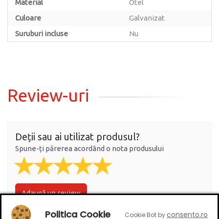
Material
Otel
Culoare
Galvanizat
Suruburi incluse
Nu
Review-uri
Deții sau ai utilizat produsul?
Spune-ți părerea acordând o nota produsului
Adaugă un review
Politica Cookie
consento.ro
Cookie Bot by