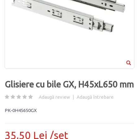
Glisiere cu bile GX, H45xL650 mm
Adaugă review
|
Adaugă întrebare
PK-0H45650GX
35.50 Lei /set