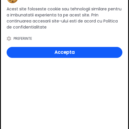
Ratingul general al produsului
Acest site foloseste cookie sau tehnologii similare pentru
a imbunatatii experienta ta pe acest site. Prin
continuarea accesarii site-ului esti de acord cu Politica
de confidentialitate
0
(0 review-uri)
PREFERINTE
Accepta
Întrebări și răspunsuri
Ai o nelămurire?
Pune o întrebare despre produs.
Adaugă întrebarea
VĂ RECOMANDĂM ȘI