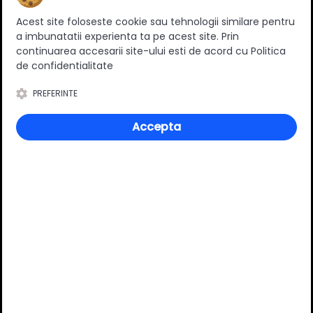
Ratingul general al produsului
Acest site foloseste cookie sau tehnologii similare pentru
a imbunatatii experienta ta pe acest site. Prin
continuarea accesarii site-ului esti de acord cu Politica
de confidentialitate
0
(0 review-uri)
PREFERINTE
Accepta
Întrebări și răspunsuri
Ai o nelămurire?
Pune o întrebare despre produs.
Adaugă întrebarea
VĂ RECOMANDĂM ȘI