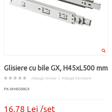
Glisiere cu bile GX, H45xL500 mm
Adaugă review
|
Adaugă întrebare
PK-0H45500GX
16.78 Lei /set