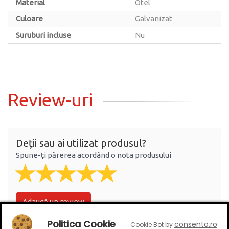
Material
Otel
Culoare
Galvanizat
Suruburi incluse
Nu
Review-uri
Deții sau ai utilizat produsul?
Spune-ți părerea acordând o nota produsului
Adaugă un review
Politica Cookie
consento.ro
Cookie Bot by