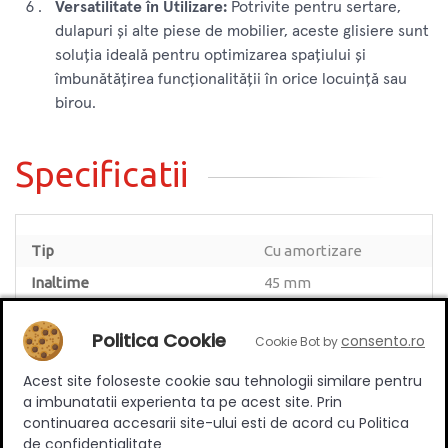
Versatilitate în Utilizare:
Potrivite pentru sertare,
dulapuri și alte piese de mobilier, aceste glisiere sunt
soluția ideală pentru optimizarea spațiului și
îmbunătățirea funcționalității în orice locuință sau
birou.
Specificatii
Tip
Cu amortizare
Inaltime
45 mm
Lungime nominala (mm)
350 mm
Politica Cookie
consento.ro
Cookie Bot by
Varianta extragere
Totala
Greutate maxima sustinuta
30 kg
Acest site foloseste cookie sau tehnologii similare pentru
(kg)
a imbunatatii experienta ta pe acest site. Prin
continuarea accesarii site-ului esti de acord cu Politica
Material
Metal/cauciuc
de confidentialitate