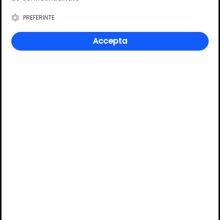
Culoare
Zincat lucios
PREFERINTE
Suruburi incluse
Nu
Accepta
Review-uri
Deții sau ai utilizat produsul?
Spune-ți părerea acordând o nota produsului
Adaugă un review
Ratingul general al produsului