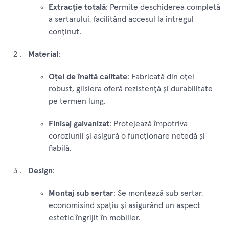
Extracție totală
: Permite deschiderea completă
a sertarului, facilitând accesul la întregul
conținut.
Material
:
Oțel de înaltă calitate
: Fabricată din oțel
robust, glisiera oferă rezistență și durabilitate
pe termen lung.
Finisaj galvanizat
: Protejează împotriva
coroziunii și asigură o funcționare netedă și
fiabilă.
Design
:
Montaj sub sertar
: Se montează sub sertar,
economisind spațiu și asigurând un aspect
estetic îngrijit în mobilier.