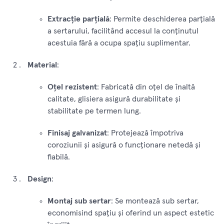
Extracție parțială
: Permite deschiderea parțială
a sertarului, facilitând accesul la conținutul
acestuia fără a ocupa spațiu suplimentar.
Material
:
Oțel rezistent
: Fabricată din oțel de înaltă
calitate, glisiera asigură durabilitate și
stabilitate pe termen lung.
Finisaj galvanizat
: Protejează împotriva
coroziunii și asigură o funcționare netedă și
fiabilă.
Design
:
Montaj sub sertar
: Se montează sub sertar,
economisind spațiu și oferind un aspect estetic