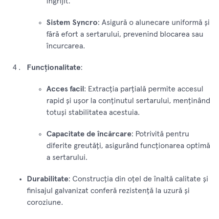
îngrijit.
Sistem Syncro
: Asigură o alunecare uniformă și
fără efort a sertarului, prevenind blocarea sau
încurcarea.
Funcționalitate
:
Acces facil
: Extracția parțială permite accesul
rapid și ușor la conținutul sertarului, menținând
totuși stabilitatea acestuia.
Capacitate de încărcare
: Potrivită pentru
diferite greutăți, asigurând funcționarea optimă
a sertarului.
Durabilitate
: Construcția din oțel de înaltă calitate și
finisajul galvanizat conferă rezistență la uzură și
coroziune.