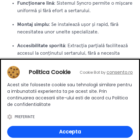
Funcționare lină
: Sistemul Syncro permite o mișcare
uniformă și fără efort a sertarului.
Montaj simplu
: Se instalează ușor și rapid, fără
necesitatea unor unelte specializate.
Accesibilitate sporită
: Extracția parțială facilitează
accesul la conținutul sertarului, fără a necesita
deschiderea completă a acestuia.
Politica Cookie
consento.ro
Cookie Bot by
Mobilier de bucătărie
: Ideal pentru sertarele din
bucătării, facilitând accesul la ustensile și accesorii.
Acest site foloseste cookie sau tehnologii similare pentru
a imbunatatii experienta ta pe acest site. Prin
Mobilier de birou
: Potrivit pentru organizarea
continuarea accesarii site-ului esti de acord cu Politica
documentelor și a materialelor de birou.
de confidentialitate
PREFERINTE
Mobilier comercial
: Utilizat în magazine și spații
comerciale pentru stocarea și expunerea produselor.
Accepta
Glisiera sub sertar Syncro 500 mm cu extracție parțială de