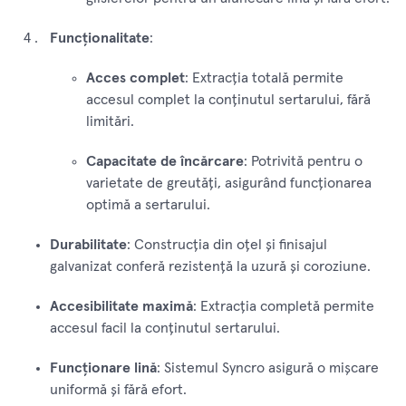
Funcționalitate
:
Acces complet
: Extracția totală permite
accesul complet la conținutul sertarului, fără
limitări.
Capacitate de încărcare
: Potrivită pentru o
varietate de greutăți, asigurând funcționarea
optimă a sertarului.
Durabilitate
: Construcția din oțel și finisajul
galvanizat conferă rezistență la uzură și coroziune.
Accesibilitate maximă
: Extracția completă permite
accesul facil la conținutul sertarului.
Funcționare lină
: Sistemul Syncro asigură o mișcare
uniformă și fără efort.