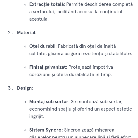
Extracție totală
: Permite deschiderea completă
a sertarului, facilitând accesul la conținutul
acestuia.
Material
:
Oțel durabil
: Fabricată din oțel de înaltă
calitate, glisiera asigură rezistență și stabilitate.
Finisaj galvanizat
: Protejează împotriva
coroziunii și oferă durabilitate în timp.
Design
:
Montaj sub sertar
: Se montează sub sertar,
economisind spațiu și oferind un aspect estetic
îngrijit.
Sistem Syncro
: Sincronizează mișcarea
glisierelor pentru un alunecare lină și fără efort.