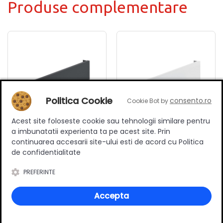
Produse complementare
Politica Cookie
consento.ro
Cookie Bot by
Acest site foloseste cookie sau tehnologii similare pentru
a imbunatatii experienta ta pe acest site. Prin
Set laterale metalice,
Set laterale metalice,
continuarea accesarii site-ului esti de acord cu Politica
Syncro, H89, 450mm, pal
Syncro, H89, 450mm, pal
de confidentialitate
18mm, finisaj Antracit,
18mm, finisaj Alb, Hafele
64.57 RON
64.57 RON
Hafele
PREFERINTE
Adauga in cos
Adauga in cos
Accepta