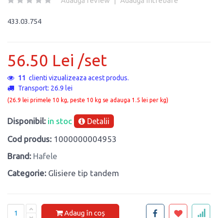
Adaugă review
|
Adaugă întrebare
433.03.754
56.50 Lei /set
14
clienti vizualizeaza acest produs.
Transport: 26.9 lei
(26.9 lei primele 10 kg, peste 10 kg se adauga 1.5 lei per kg)
Disponibil:
in stoc
Detalii
Cod produs:
1000000004953
Brand:
Hafele
Categorie:
Glisiere tip tandem
Adaug în coș