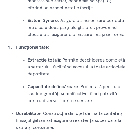
montată sub sertar, economisind spațiu și
oferind un aspect estetic îngrijit.
Sistem Syncro
: Asigură o sincronizare perfectă
între cele două părți ale glisierei, prevenind
blocajele și asigurând o mișcare lină și uniformă.
Funcționalitate
:
Extracție totală
: Permite deschiderea completă
a sertarului, facilitând accesul la toate articolele
depozitate.
Capacitate de încărcare
: Proiectată pentru a
susține greutăți semnificative, fiind potrivită
pentru diverse tipuri de sertare.
Durabilitate
: Construcția din oțel de înaltă calitate și
finisajul galvanizat asigură o rezistență superioară la
uzură și coroziune.