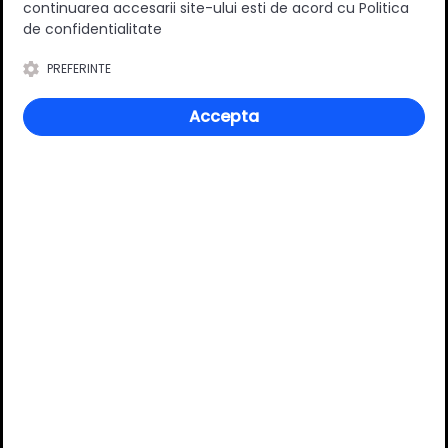
continuarea accesarii site-ului esti de acord cu Politica
de confidentialitate
PREFERINTE
Accepta
Set laterale metalice,
Set laterale metalice,
Syncro, H89, 350mm, pal
Syncro, H89, 350mm, pal
18mm, finisaj Antracit,
18mm, finisaj Alb, Hafele
62.53 RON
62.53 RON
Hafele
Adauga in cos
Adauga in cos