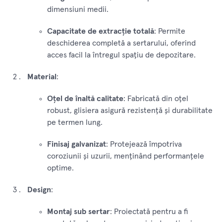
dimensiuni medii.
Capacitate de extracție totală
: Permite
deschiderea completă a sertarului, oferind
acces facil la întregul spațiu de depozitare.
Material
:
Oțel de înaltă calitate
: Fabricată din oțel
robust, glisiera asigură rezistență și durabilitate
pe termen lung.
Finisaj galvanizat
: Protejează împotriva
coroziunii și uzurii, menținând performanțele
optime.
Design
:
Montaj sub sertar
: Proiectată pentru a fi