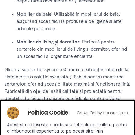
depozitarea documentelor și accesoriilor.
Mobilier de baie
: Utilizabilă în mobilierul de baie,
asigurând acces facil la produsele de igienă și alte
articole personale.
Mobilier de living și dormitor
: Perfectă pentru
sertarele din mobilierul de living și dormitor, oferind
un acces facil și organizare eficientă.
Glisiera sub sertar Syncro 350 mm cu extracție totală de la
Hafele este o soluție avansată și fiabilă pentru montarea
sertarelor, oferind accesibilitate maximă și funcționare lină.
Fabricată din oțel de înaltă calitate și proiectată pentru
durabilitate, această glisieră este ideală pentru o gamă
largă de aplicații rezidențiale și comerciale. Ușor de instalat
Politica Cookie
consento.ro
Cookie Bot by
și extrem de practică, glisiera Syncro contribuie la un
mediu bine organizat și eficient.
Acest site foloseste cookie sau tehnologii similare pentru
Produse complementare
a imbunatatii experienta ta pe acest site. Prin