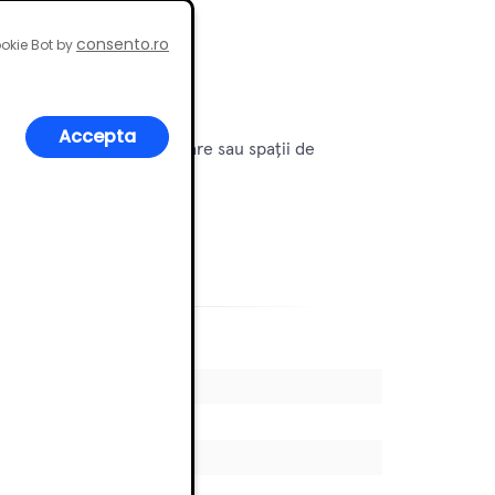
consento.ro
okie Bot by
Accepta
pentru bucătării, dormitoare sau spații de
ră este alegerea perfectă!