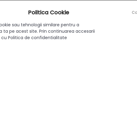
 stângă și dreaptă, plus 2 cuplaje pentru montaj ușor.
Politica Cookie
Co
ncționalitatea și a reduce costurile.
ookie sau tehnologii similare pentru a
 ta pe acest site. Prin continuarea accesarii
 cu Politica de confidentialitate
eficientă și fiabilă pentru mobilarea casei sau biroului. Ideală 
ilențioasă, contribuind la o experiență de utilizare plăcută.
 sau să aduci un plus de confort mobilierului tău, această glisie
Cu amortizare
500 mm
Partiala
40 kg