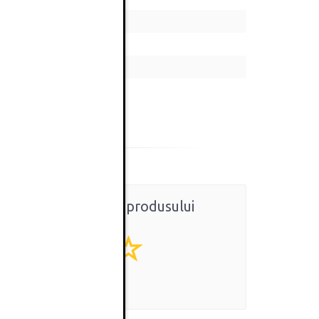
Ratingul general al produsului
0
(0 review-uri)