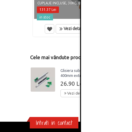
CUPLAJE INCLUSE, 30KG, BLUM
CUPLA
131.37 Lei
65.90
in stoc
in st
Vezi detalii
Cele mai vândute produse din această catego
Glisiera sub sertar
400mm extractie
partiala ECO
26.90 Lei
Vezi detalii
Intrati in contact