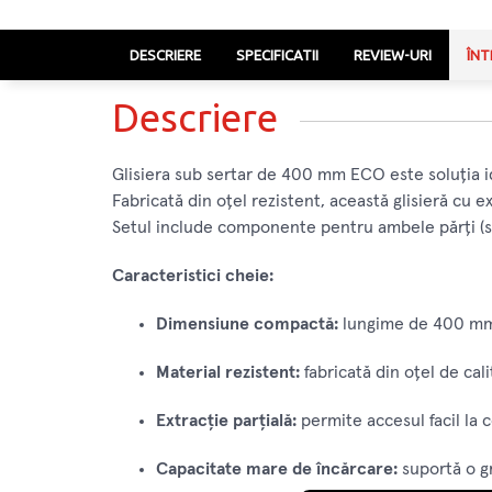
DESCRIERE
SPECIFICATII
REVIEW-URI
ÎNT
Descriere
Glisiera sub sertar de 400 mm ECO este soluția id
Fabricată din oțel rezistent, această glisieră cu e
Setul include componente pentru ambele părți (st
Caracteristici cheie:
Dimensiune compactă:
lungime de 400 mm, 
Material rezistent:
fabricată din oțel de cali
Extracție parțială:
permite accesul facil la c
Capacitate mare de încărcare:
suportă o gr