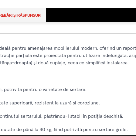
REBĂRI ȘI RĂSPUNSURI
eală pentru amenajarea mobilierului modern, oferind un raport ex
xtracție parțială este proiectată pentru utilizare îndelungată, as
ânga-dreapta) și două cuplaje, ceea ce simplifică instalarea.
potrivită pentru o varietate de sertare.
tate superioară, rezistent la uzură și coroziune.
onținutul sertarului, păstrându-l stabil în poziția deschisă.
eutate de până la 40 kg, fiind potrivită pentru sertare grele.