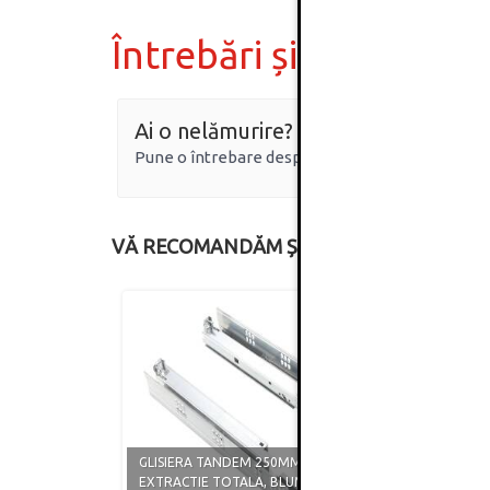
Întrebări și răspunsur
Ai o nelămurire?
Pune o întrebare despre produs.
VĂ RECOMANDĂM ȘI
GLISIERA TANDEM 250MM,
GLISI
EXTRACTIE TOTALA, BLUMOTION,
EXTRA