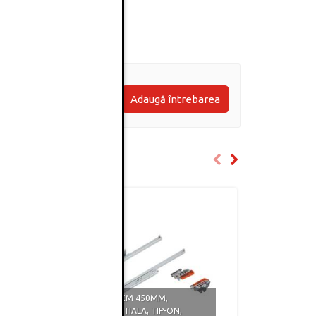
Adaugă întrebarea
GLISIERA TANDEM 450MM,
GLISIERA TA
,
EXTRACTIE PARTIALA, TIP-ON,
EXTRACTIE PA