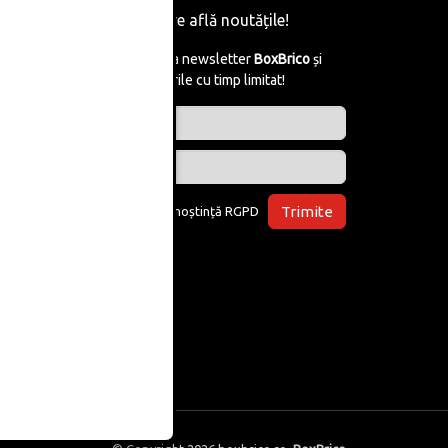
Fii primul care află noutățile!
Abonează-te la newsletter
BoxBrico
și
află de reducerile cu timp limitat!
Trimite
Am luat la cunoștință
RGPD