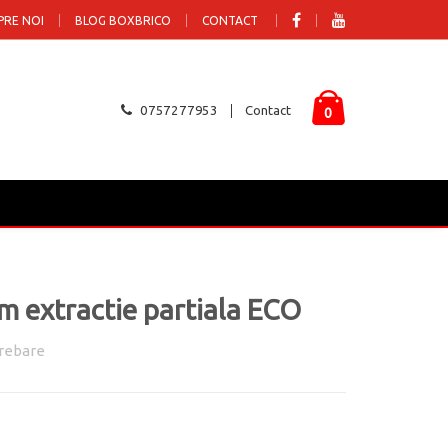
PRE NOI
BLOG BOXBRICO
CONTACT
0757277953
Contact
0
m extractie partiala ECO
rebare