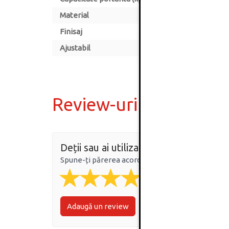
Material
Finisaj
Ajustabil
Review-uri
Deții sau ai utilizat produsul?
Spune-ți părerea acordând o nota produsului
Adaugă un review