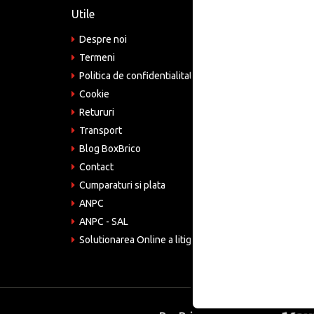
Utile
Informa
Despre noi
Adre
Bucu
Termeni
Politica de confidentialitate
Tele
075
Cookie
Retururi
Emai
come
Transport
Blog BoxBrico
CIF:
RO4
Contact
Cumparaturi si plata
ANPC
ANPC - SAL
Solutionarea Online a litigiilor