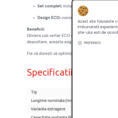
Set complet:
include glisiere pentru partea
Design ECO:
concepută pentru a optimiza fu
Acest site foloseste c
imbunatatii experienta
Beneficii:
site-ului esti de acord
Glisiera sub sertar ECO de 400 mm oferă o soluție 
depozitare, aceasta asigură o funcționare lină și s
PREFERINTE
Fie că dorești să optimizezi spațiul de depozitare
Specificatii
Tip
Lungime nominala (mm)
Varianta extragere
Capacitate portanta (kg)