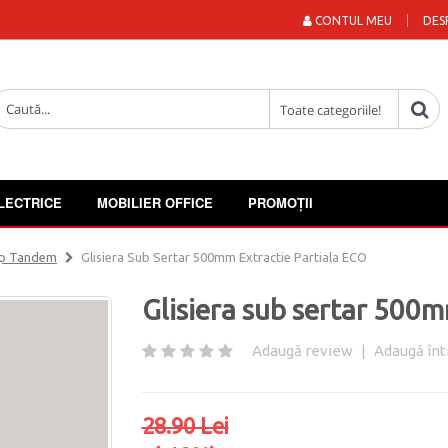
CONTUL MEU
DES
LECTRICE
MOBILIER OFFICE
PROMOȚII
Tip Tandem
Glisiera Sub Sertar 500mm Extractie Partiala ECO
Glisiera sub sertar 500m
Adaugă review
|
Adaugă înt
28.90 Lei