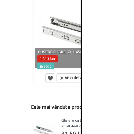
GLISIERE CU BILE GX, H45XL250 MM
GLISI
14.15 Lei
16.80
in stoc
in st
Vezi detalii
Cele mai vândute produse din această catego
Glisiere cu bile ECO cu
amortizare si extractie
totala H45xL500mm
31.50 Lei