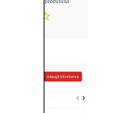
Ratingul general al produsului
0
(0 review-uri)
Adaugă întrebarea