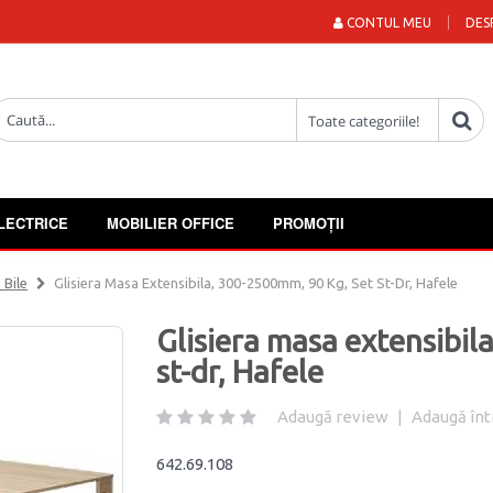
CONTUL MEU
DES
LECTRICE
MOBILIER OFFICE
PROMOȚII
 Bile
Glisiera Masa Extensibila, 300-2500mm, 90 Kg, Set St-Dr, Hafele
Glisiera masa extensibil
st-dr, Hafele
Adaugă review
|
Adaugă înt
642.69.108