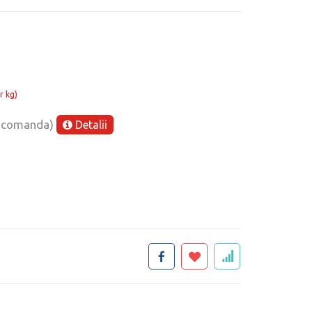
r kg)
e comanda)
Detalii