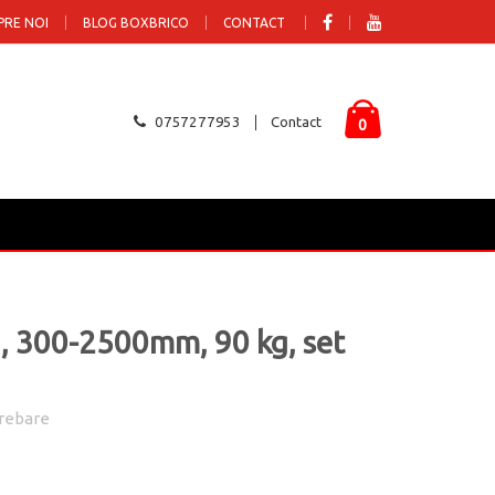
PRE NOI
BLOG BOXBRICO
CONTACT
0757277953
Contact
0
a, 300-2500mm, 90 kg, set
rebare