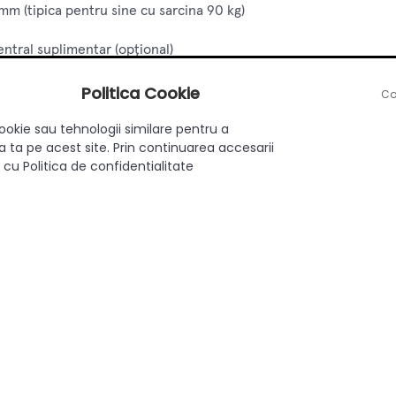
mm (tipica pentru sine cu sarcina 90 kg)
ntral suplimentar (opțional)
Politica Cookie
Co
ookie sau tehnologii similare pentru a
 compromis la stabilitate
 ta pe acest site. Prin continuarea accesarii
 cu Politica de confidentialitate
si pentru blaturi grele
entral pentru stabilitate maxima
rie sau sali compacte care necesita flexibilitate si rezistenta. P
stine extensia.