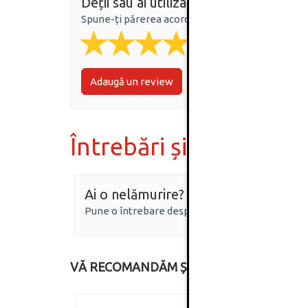
Deții sau ai utilizat produsul?
Spune-ți părerea acordând o nota produsului
Adaugă un review
Întrebări și răspunsur
Ai o nelămurire?
Pune o întrebare despre produs.
VĂ RECOMANDĂM ȘI