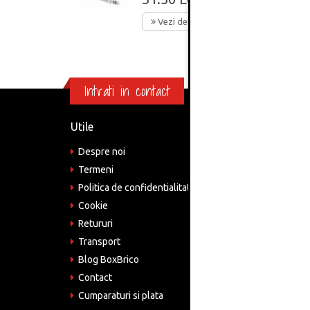
Vezi detalii
Intrati in contact
Utile
Informa
Despre noi
Adre
Bucu
Termeni
Politica de confidentialitate
Tele
075
Cookie
Retururi
Emai
come
Transport
Blog BoxBrico
CIF:
RO4
Contact
Cumparaturi si plata