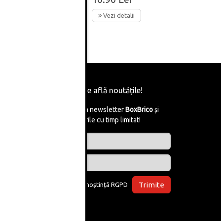
Vezi detalii
Fii primul care află noutățile!
Abonează-te la newsletter
BoxBrico
și
află de reducerile cu timp limitat!
Trimite
Am luat la cunoștință
RGPD