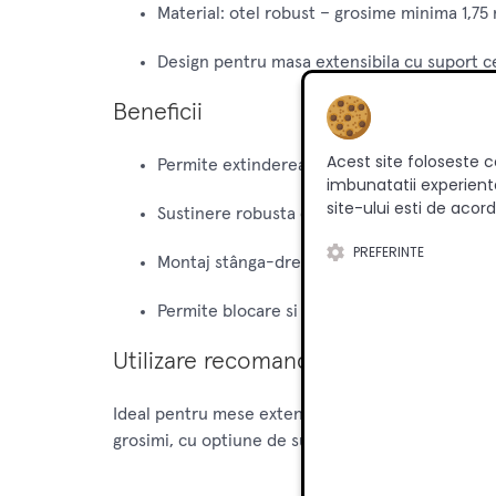
Material: otel robust – grosime minima 1,75 
Design pentru masa extensibila cu suport ce
Beneficii
Acest site foloseste c
Permite extinderea mesei până la 2,5 m fara
imbunatatii experienta
site-ului esti de acord
Sustinere robusta de până la 90 kg – ideala 
PREFERINTE
Montaj stânga-dreapta, gata de instalare
Permite blocare si sincronizare cu suport c
Utilizare recomandata
Ideal pentru mese extensibile de bucatarie, sufrage
grosimi, cu optiune de suport central pentru a su