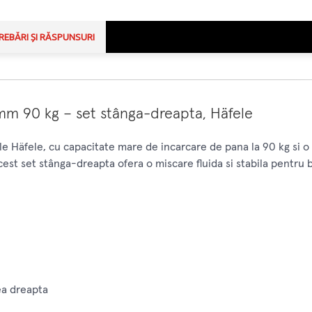
REBĂRI ȘI RĂSPUNSURI
mm 90 kg – set stânga-dreapta, Häfele
ile Häfele, cu capacitate mare de incarcare de pana la 90 kg si
st set stânga-dreapta ofera o miscare fluida si stabila pentru bl
ea dreapta