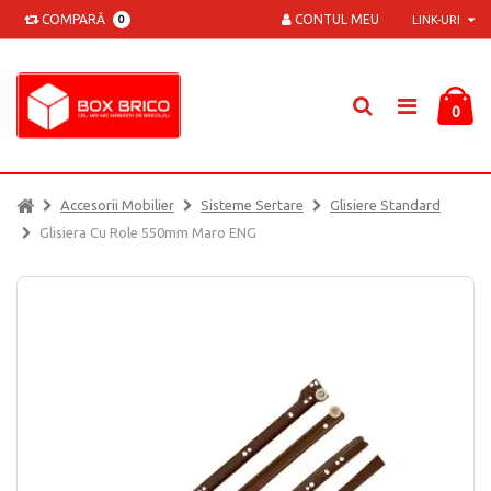
COMPARĂ
CONTUL MEU
0
LINK-URI
0
Accesorii Mobilier
Sisteme Sertare
Glisiere Standard
Glisiera Cu Role 550mm Maro ENG