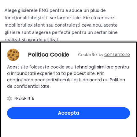
Alege glisierele ENG pentru a aduce un plus de
funcționalitate și stil sertarelor tale. Fie că renovezi
mobilierul existent sau construiești ceva nou, aceste
glisiere sunt alegerea perfectă pentru un sertar bine
realizat și ușor de utilizat.
Politica Cookie
consento.ro
Cookie Bot by
Review-uri
Acest site foloseste cookie sau tehnologii similare pentru
a imbunatatii experienta ta pe acest site. Prin
continuarea accesarii site-ului esti de acord cu Politica
de confidentialitate
Deții sau ai utilizat produsul?
PREFERINTE
Spune-ți părerea acordând o nota produsului
Accepta
Adaugă un review