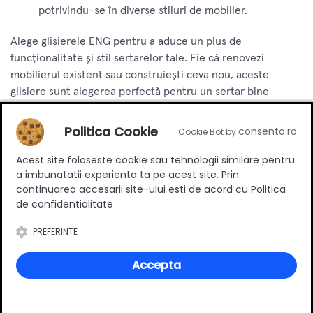
potrivindu-se în diverse stiluri de mobilier.
Alege glisierele ENG pentru a aduce un plus de
funcționalitate și stil sertarelor tale. Fie că renovezi
mobilierul existent sau construiești ceva nou, aceste
glisiere sunt alegerea perfectă pentru un sertar bine
realizat și ușor de utilizat.
Politica Cookie
consento.ro
Cookie Bot by
Acest site foloseste cookie sau tehnologii similare pentru
Review-uri
a imbunatatii experienta ta pe acest site. Prin
continuarea accesarii site-ului esti de acord cu Politica
de confidentialitate
Deții sau ai utilizat produsul?
PREFERINTE
Spune-ți părerea acordând o nota produsului
Accepta
Adaugă un review