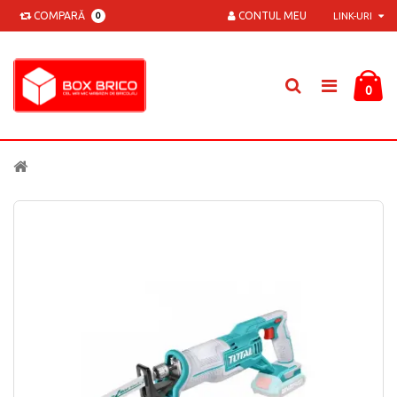
COMPARĂ
CONTUL MEU
0
LINK-URI
0