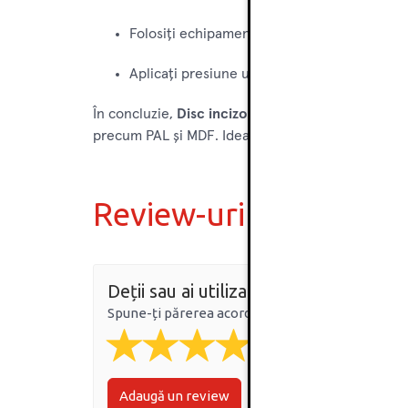
Folosiți echipament de protecție (ochelari, 
Aplicați presiune uniformă în timpul tăieri
În concluzie,
Disc incizor Freud 120x22mm cu 24 
precum PAL și MDF. Ideal pentru utilizatori care sol
Review-uri
Deții sau ai utilizat produsul?
Spune-ți părerea acordând o nota produsului
Adaugă un review