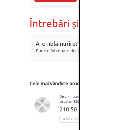
Întrebări și răspunsur
Ai o nelămurire?
Pune o întrebare despre produs.
Cele mai vândute produse din această catego
Disc - Incizor pentru
circular, 120x22mm, 24
dinti, G 3.1/4.3mm, PAL-
210.50 Lei
MDF, Freud
Vezi detalii