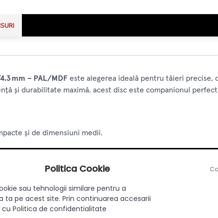
NSURI
.1/4.3 mm – PAL/MDF
este alegerea ideală pentru tăieri precise, c
ență și durabilitate maximă, acest disc este companionul perfect a
mpacte și de dimensiuni medii.
 majoritatea arborilor standard.
Politica Cookie
Co
 uniforme.
ookie sau tehnologii similare pentru a
 pentru tăieri curate și fără așchii vizibile pe PAL și MDF.
 ta pe acest site. Prin continuarea accesarii
 cu Politica de confidentialitate