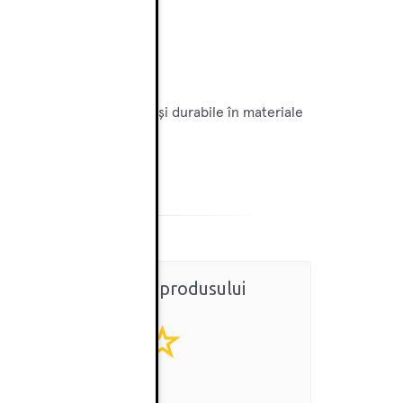
ieri profesionale, curate și durabile în materiale
Ratingul general al produsului
0
(0 review-uri)