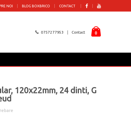
PRE NOI
BLOG BOXBRICO
CONTACT
0757277953
Contact
0
cular, 120x22mm, 24 dinti, G
eud
rebare