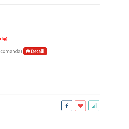
r kg)
e comanda)
Detalii