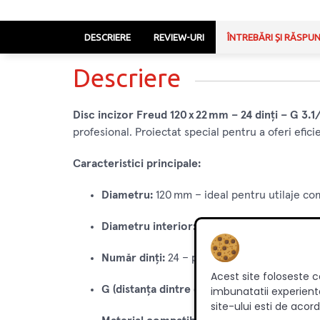
DESCRIERE
REVIEW-URI
ÎNTREBĂRI ȘI RĂSPU
Descriere
Disc incizor Freud 120 x 22 mm – 24 dinți – G 3
profesional. Proiectat special pentru a oferi efici
Caracteristici principale:
Diametru:
120 mm – ideal pentru utilaje co
Diametru interior:
22 mm – se potrivește cu
Număr dinți:
24 – permite tăieturi rapide și
Acest site foloseste c
G (distanța dintre dinți):
3.1/4.3 mm – perfect
imbunatatii experienta
site-ului esti de acord