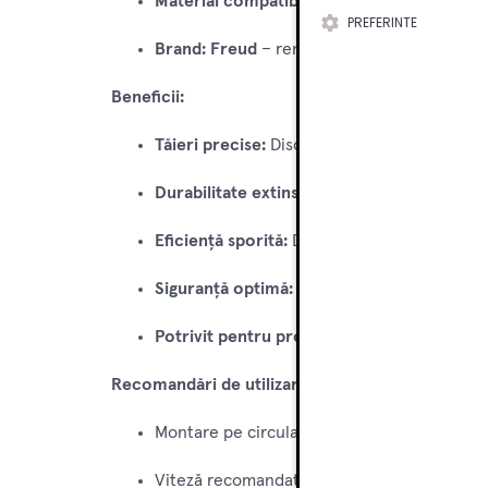
Material compatibil:
PAL / MDF – ideal pent
PREFERINTE
Brand:
Freud
– renumit pentru calitatea sup
Beneficii:
Tăieri precise:
Discul Freud asigură margini
Durabilitate extinsă:
Carbura de înaltă calit
Eficiență sporită:
Designul cu 24 de dinți ec
Siguranță optimă:
Tăieturi curate reduc ris
Potrivit pentru profesioniști și pasionați:
Id
Recomandări de utilizare:
Montare pe circular/tăietor de mână cu ar
Viteză recomandată: conform specificațiil