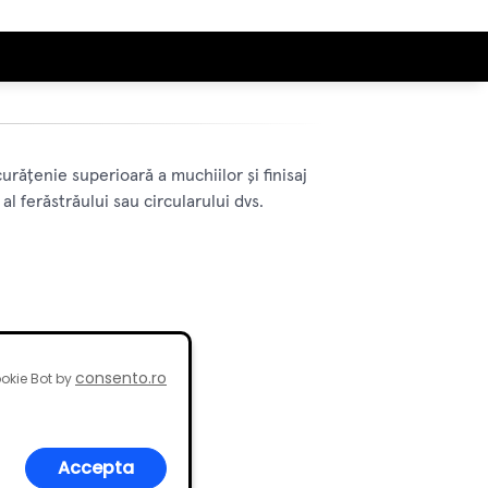
urățenie superioară a muchiilor și finisaj
l ferăstrăului sau circularului dvs.
consento.ro
okie Bot by
Accepta