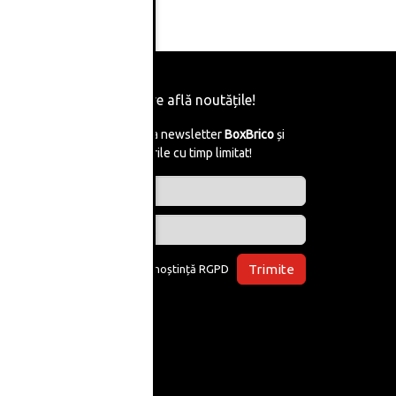
Fii primul care află noutățile!
Abonează-te la newsletter
BoxBrico
și
află de reducerile cu timp limitat!
Trimite
Am luat la cunoștință
RGPD