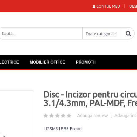
CONTUL MEU
DES
LECTRICE
MOBILIER OFFICE
PROMOȚII
Disc - Incizor pentru cir
3.1/4.3mm, PAL-MDF, Fr
Adaugă review
|
Adaugă înt
LI25M31EB3 Freud