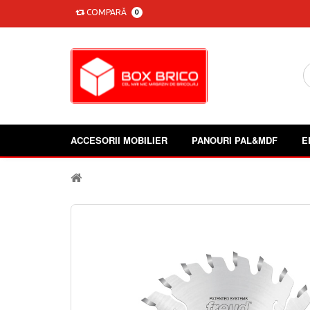
COMPARĂ
0
ACCESORII MOBILIER
PANOURI PAL&MDF
E