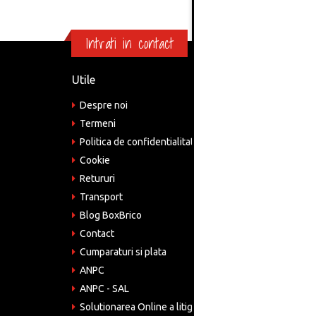
Intrati in contact
Utile
Informa
Despre noi
Adre
Bucu
Termeni
Politica de confidentialitate
Tele
075
Cookie
Retururi
Emai
come
Transport
Blog BoxBrico
CIF:
RO4
Contact
Cumparaturi si plata
ANPC
ANPC - SAL
Solutionarea Online a litigiilor