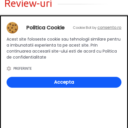
Review-uri
Politica Cookie
Deții sau ai utilizat produsul?
consento.ro
Cookie Bot by
Spune-ți părerea acordând o nota produsului
Acest site foloseste cookie sau tehnologii similare pentru
a imbunatatii experienta ta pe acest site. Prin
continuarea accesarii site-ului esti de acord cu Politica
de confidentialitate
Adaugă un review
PREFERINTE
Ratingul general al produsului
Accepta
0
(0 review-uri)