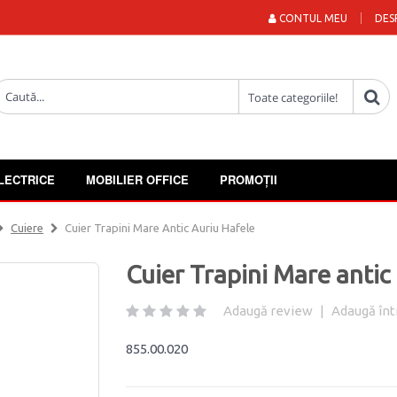
CONTUL MEU
DES
LECTRICE
MOBILIER OFFICE
PROMOȚII
Cuiere
Cuier Trapini Mare Antic Auriu Hafele
Cuier Trapini Mare antic
Adaugă review
|
Adaugă înt
855.00.020