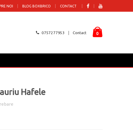
PRE NOI
BLOG BOXBRICO
CONTACT
0757277953
Contact
0
 auriu Hafele
rebare