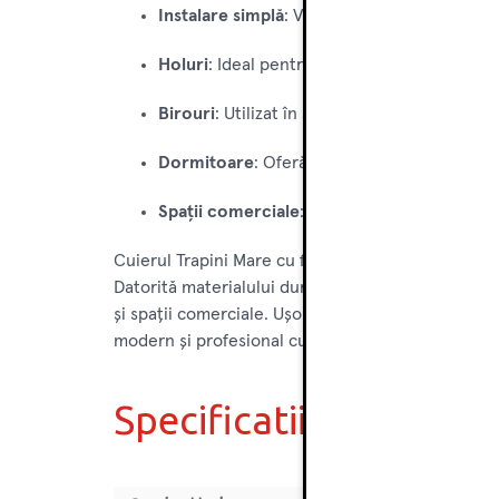
Instalare simplă
: Vine cu accesorii de monta
Holuri
: Ideal pentru a agăța paltoane, jachet
Birouri
: Utilizat în spațiile de lucru pentru
Dormitoare
: Oferă un loc suplimentar pent
Spații comerciale
: Potrivit pentru magazine
Cuierul Trapini Mare cu finisaj antic auriu de la H
Datorită materialului durabil, designului sofisticat 
și spații comerciale. Ușor de instalat și de întreț
modern și profesional cu accente clasice.
Specificatii