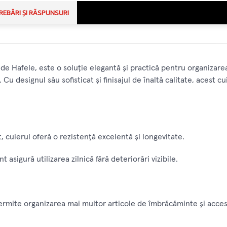
REBĂRI ȘI RĂSPUNSURI
 de Hafele, este o soluție elegantă și practică pentru organizarea
. Cu designul său sofisticat și finisajul de înaltă calitate, acest c
t, cuierul oferă o rezistență excelentă și longevitate.
nt asigură utilizarea zilnică fără deteriorări vizibile.
ermite organizarea mai multor articole de îmbrăcăminte și accesor