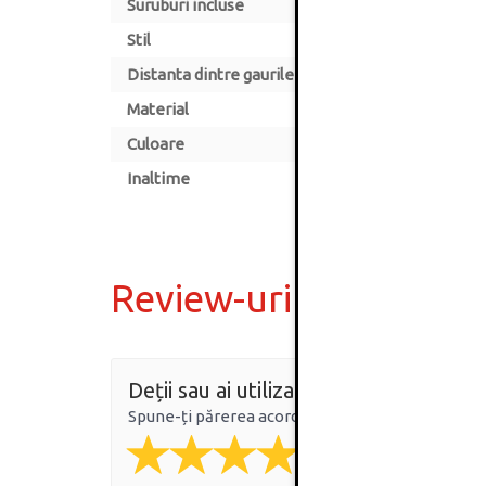
Suruburi incluse
Stil
Distanta dintre gaurile de montare [mm]
Material
Culoare
Inaltime
Review-uri
Deții sau ai utilizat produsul?
Spune-ți părerea acordând o nota produsului