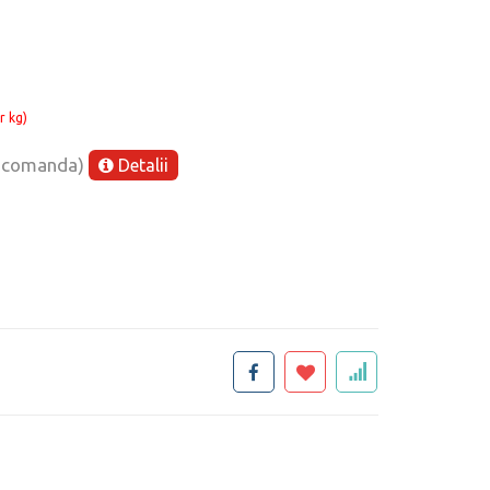
r kg)
e comanda)
Detalii