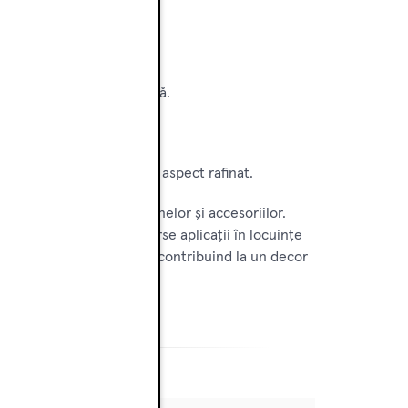
 estetic plăcut.
adăugând un plus de eleganță.
ficientă a hainelor, cu un aspect rafinat.
icientă și elegantă a hainelor și accesoriilor.
ică și estetică pentru diverse aplicații în locuințe
ct finisat de lungă durată, contribuind la un decor