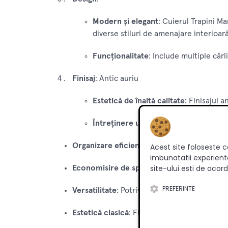
Modern și elegant
: Cuierul Trapini M
diverse stiluri de amenajare interioară
Funcționalitate
: Include multiple câr
Finisaj
: Antic auriu
Estetică de înaltă calitate
: Finisajul 
Întreținere ușoară
: Suprafața este u
Organizare eficientă
: Ajută la menținerea o
Acest site foloseste c
imbunatatii experienta
site-ului esti de acord
Economisire de spațiu
: Montat pe perete, c
PREFERINTE
Versatilitate
: Potrivit pentru diverse medii, 
Estetică clasică
: Finisajul antic auriu adaug