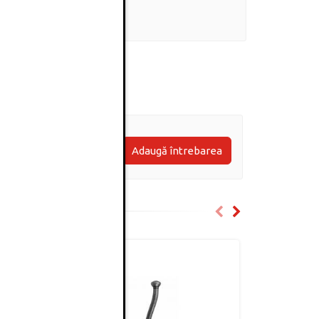
0
(0 review-uri)
Adaugă întrebarea