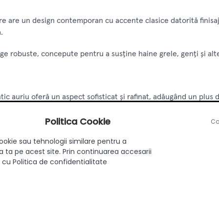
are are un design contemporan cu accente clasice datorită finisa
.
lige robuste, concepute pentru a susține haine grele, genți și al
antic auriu oferă un aspect sofisticat și rafinat, adăugând un plus 
șor de curățat și menținut, păstrându-și aspectul nou pentru o p
Politica Cookie
Co
rdinii în încăperi, oferind un loc dedicat pentru haine și accesori
ookie sau tehnologii similare pentru a
 ta pe acest site. Prin continuarea accesarii
 cu Politica de confidentialitate
uierul optimizează utilizarea spațiului vertical, eliberând podea
inclusiv locuințe, birouri, recepții și spații comerciale.
ă un aspect clasic și elegant, potrivit pentru interioare sofisticat