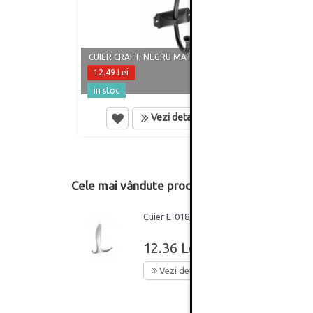
CUIER CRAFT, NEGRU MAT
CUIER
12.49 Lei
15.86
in stoc
in st
Vezi detalii
Cele mai vândute produse din această catego
Cuier E-018, aluminiu
12.36 Lei
Vezi detalii