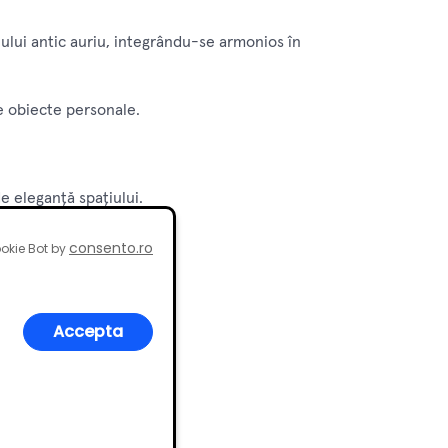
jului antic auriu, integrându-se armonios în
te obiecte personale.
de eleganță spațiului.
erioadă lungă de timp.
consento.ro
okie Bot by
i.
Accepta
ua.
e.