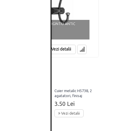
CUIER CRAFT, ARGINTIU ANTIC
CUIER CORD
12.49 Lei
26.93 Lei
in stoc
in stoc
Vezi detalii
9, 3
Cuier metalic H5738, 2
agatatori, finisaj
aluminiu
3.50 Lei
Vezi detalii