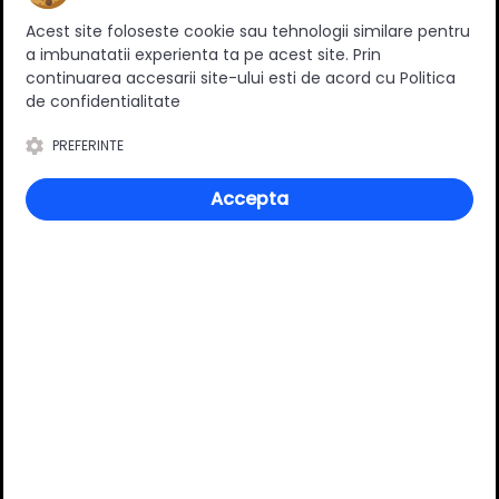
Ratingul general al produsului
Acest site foloseste cookie sau tehnologii similare pentru
a imbunatatii experienta ta pe acest site. Prin
continuarea accesarii site-ului esti de acord cu Politica
de confidentialitate
0
(0 review-uri)
PREFERINTE
Accepta
Întrebări și răspunsuri
Ai o nelămurire?
Pune o întrebare despre produs.
Adaugă întrebarea
VĂ RECOMANDĂM ȘI