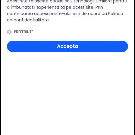
Acest site foloseste cookie sau tehnologii similare pentru
a imbunatatii experienta ta pe acest site. Prin
continuarea accesarii site-ului esti de acord cu Politica
de confidentialitate
Specificatii
PREFERINTE
Accepta
Material
Metal
Culoare
Negru mat
Review-uri
Deții sau ai utilizat produsul?