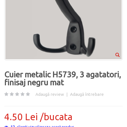
Cuier metalic H5739, 3 agatatori,
finisaj negru mat
Adaugă review
|
Adaugă întrebare
4.50 Lei /bucata
12
clienti vizualizeaza acest produs.