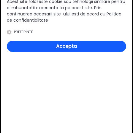
Acest site foloseste cookie sau tehnologii similare pentru
a imbunatatii experienta ta pe acest site. Prin
continuarea accesarii site-ului esti de acord cu Politica
de confidentialitate
Specificatii
PREFERINTE
Accepta
Material
Metal
Culoare
Alb
Review-uri
Deții sau ai utilizat produsul?