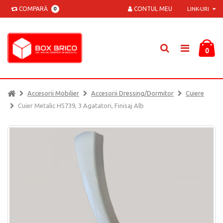
COMPARĂ
CONTUL MEU
0
LINK-URI
0
Accesorii Mobilier
Accesorii Dressing/dormitor
Cuiere
Cuier Metalic H5739, 3 Agatatori, Finisaj Alb