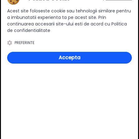
2.90 RON
Acest site foloseste cookie sau tehnologii similare pentru
a imbunatatii experienta ta pe acest site. Prin
Adauga in cos
continuarea accesarii site-ului esti de acord cu Politica
de confidentialitate
PREFERINTE
Specificatii
Accepta
Material
Metal
Culoare
Alb
Review-uri