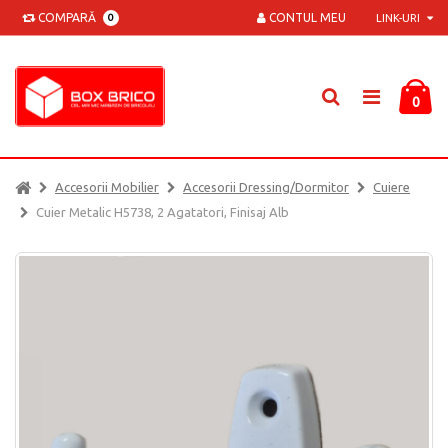
COMPARĂ
CONTUL MEU
0
LINK-URI
0
Accesorii Mobilier
Accesorii Dressing/dormitor
Cuiere
Cuier Metalic H5738, 2 Agatatori, Finisaj Alb