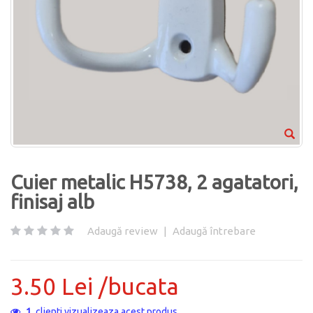
Cuier metalic H5738, 2 agatatori,
finisaj alb
Adaugă review
|
Adaugă întrebare
3.50 Lei /bucata
12
clienti vizualizeaza acest produs.