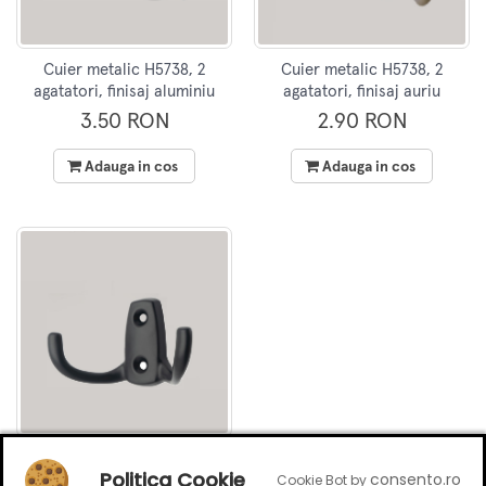
Cuier metalic H5738, 2
Cuier metalic H5738, 2
agatatori, finisaj aluminiu
agatatori, finisaj auriu
3.50 RON
2.90 RON
Adauga in cos
Adauga in cos
Cuier metalic H5738, 2
Politica Cookie
consento.ro
Cookie Bot by
agatatori, finisaj negru mat