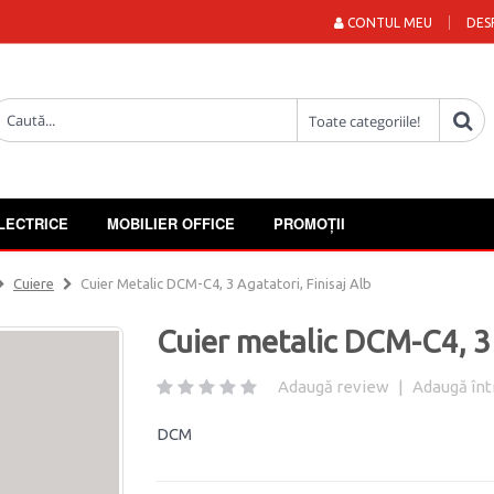
CONTUL MEU
DES
LECTRICE
MOBILIER OFFICE
PROMOȚII
Cuiere
Cuier Metalic DCM-C4, 3 Agatatori, Finisaj Alb
Cuier metalic DCM-C4, 3 a
Adaugă review
|
Adaugă înt
DCM