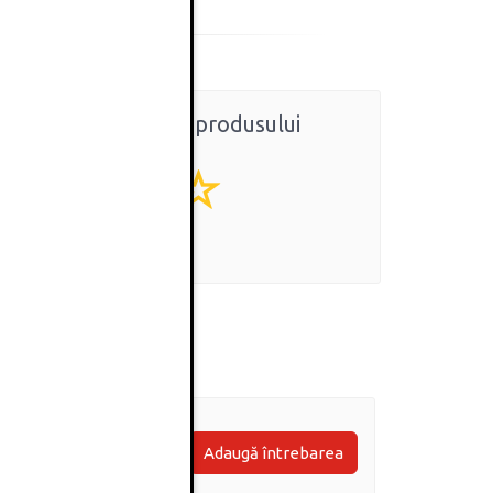
Ratingul general al produsului
0
(0 review-uri)
Adaugă întrebarea