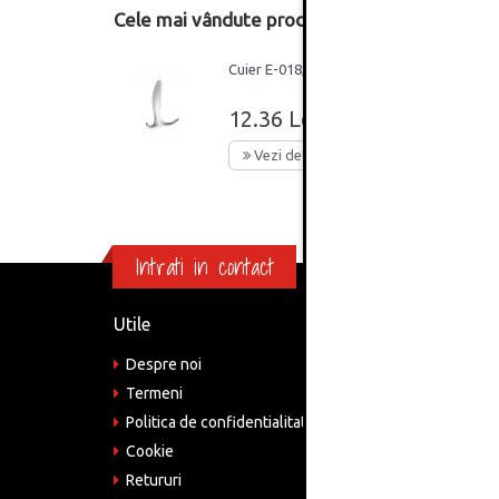
Cele mai vândute produse din această catego
Cuier E-018, aluminiu
12.36 Lei
Vezi detalii
Intrati in contact
Utile
Informa
Despre noi
Adre
Bucu
Termeni
Politica de confidentialitate
Tele
075
Cookie
Retururi
Emai