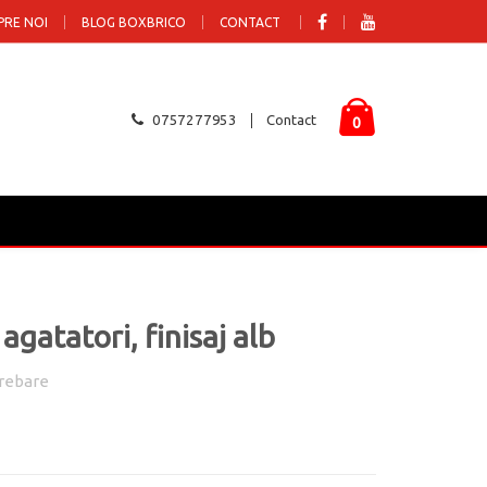
PRE NOI
BLOG BOXBRICO
CONTACT
0757277953
Contact
0
gatatori, finisaj alb
rebare