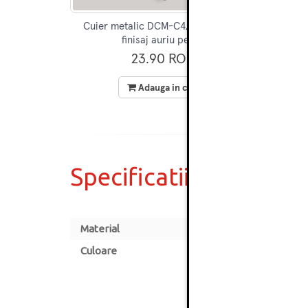
Cuier metalic DCM-C4, 3 agatatori,
Cuier
finisaj auriu periat
23.90 RON
Adauga in cos
Specificatii
Material
Culoare