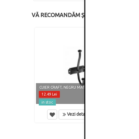
VĂ RECOMANDĂM ȘI
CUIER CRAFT, NEGRU MAT
CUIER
12.49 Lei
15.86
in stoc
in st
Vezi detalii