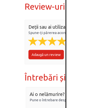
Review-uri
Deții sau ai utilizat produsul?
Spune-ți părerea acordând o nota produsului
Adaugă un review
Întrebări și răspunsur
Ai o nelămurire?
Pune o întrebare despre produs.