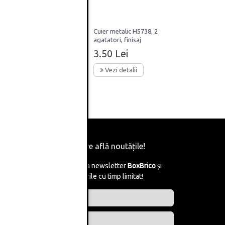
9, 3
Cuier metalic H5738, 2
agatatori, finisaj
aluminiu
3.50 Lei
Vezi detalii
Fii primul care află noutățile!
Abonează-te la newsletter
BoxBrico
și
află de reducerile cu timp limitat!