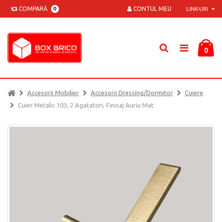
COMPARĂ
CONTUL MEU
0
LINK-URI
0
Accesorii Mobilier
Accesorii Dressing/dormitor
Cuiere
Cuier Metalic 103, 2 Agatatori, Finisaj Auriu Mat