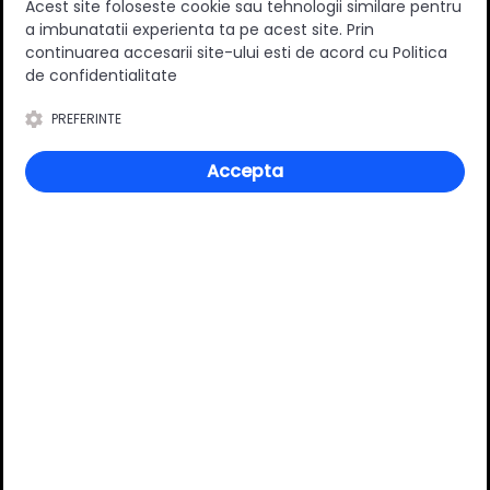
Acest site foloseste cookie sau tehnologii similare pentru
a imbunatatii experienta ta pe acest site. Prin
continuarea accesarii site-ului esti de acord cu Politica
de confidentialitate
PREFERINTE
Specificatii
Accepta
Material
Metal
Culoare
Auriu mat
Review-uri
Deții sau ai utilizat produsul?