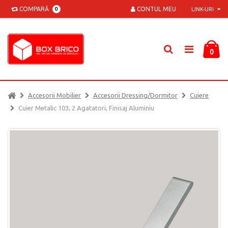
COMPARĂ
CONTUL MEU
0
LINK-URI
0
Accesorii Mobilier
Accesorii Dressing/dormitor
Cuiere
Cuier Metalic 103, 2 Agatatori, Finisaj Aluminiu