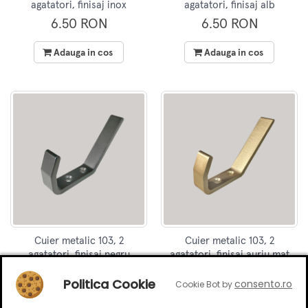
agatatori, finisaj inox
agatatori, finisaj alb
6.50 RON
6.50 RON
Adauga in cos
Adauga in cos
Cuier metalic 103, 2
Cuier metalic 103, 2
agatatori, finisaj negru
agatatori, finisaj auriu mat
5.90 RON
6.50 RON
Politica Cookie
consento.ro
Cookie Bot by
Adauga in cos
Adauga in cos