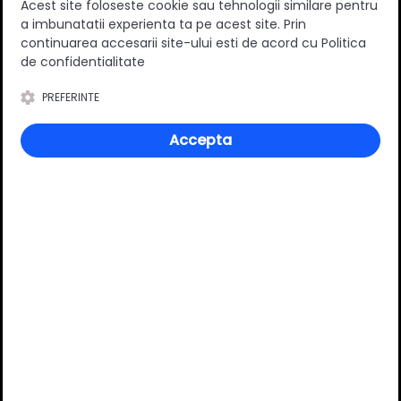
Acest site foloseste cookie sau tehnologii similare pentru
a imbunatatii experienta ta pe acest site. Prin
continuarea accesarii site-ului esti de acord cu Politica
de confidentialitate
PREFERINTE
Specificatii
Accepta
Material
Metal
Culoare
Aluminiu
Review-uri
Deții sau ai utilizat produsul?