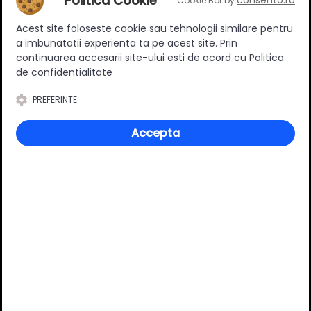
Politica Cookie
consento.ro
Cookie Bot by
Ratingul general al produsului
Acest site foloseste cookie sau tehnologii similare pentru
a imbunatatii experienta ta pe acest site. Prin
continuarea accesarii site-ului esti de acord cu Politica
de confidentialitate
PREFERINTE
0
(0 review-uri)
Accepta
Întrebări și răspunsuri
Ai o nelămurire?
Pune o întrebare despre produs.
Adaugă întrebarea