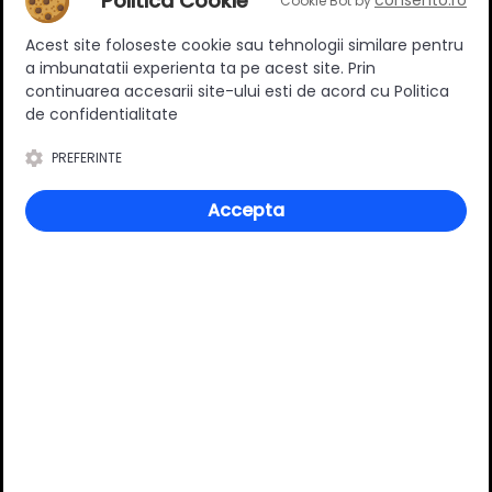
Politica Cookie
consento.ro
Cookie Bot by
Ratingul general al produsului
Acest site foloseste cookie sau tehnologii similare pentru
a imbunatatii experienta ta pe acest site. Prin
continuarea accesarii site-ului esti de acord cu Politica
de confidentialitate
PREFERINTE
0
(0 review-uri)
Accepta
Întrebări și răspunsuri
Ai o nelămurire?
Pune o întrebare despre produs.
Adaugă întrebarea