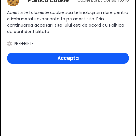
Politica Cookie
consento.ro
Cookie Bot by
Ratingul general al produsului
Acest site foloseste cookie sau tehnologii similare pentru
a imbunatatii experienta ta pe acest site. Prin
continuarea accesarii site-ului esti de acord cu Politica
de confidentialitate
PREFERINTE
0
(0 review-uri)
Accepta
Întrebări și răspunsuri
Ai o nelămurire?
Pune o întrebare despre produs.
Adaugă întrebarea