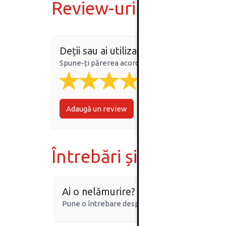
Review-uri
Deții sau ai utilizat produsul?
Spune-ți părerea acordând o nota produsului
Adaugă un review
Întrebări și răspunsur
Ai o nelămurire?
Pune o întrebare despre produs.