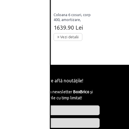
Magic
Coloana 6 cosuri, corp
rp 900
400, amortizare,
tanga,
extractie totala, H 1959-
1639.90 Lei
e
2359, 80kg, Hafele
Vezi detalii
Fii primul care află noutățile!
Abonează-te la newsletter
BoxBrico
și
află de reducerile cu timp limitat!