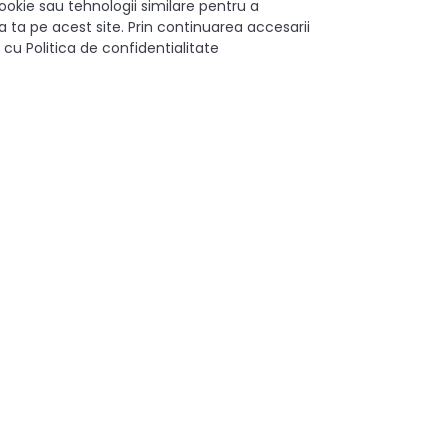
ookie sau tehnologii similare pentru a
noxa și transformă modul în care organizezi bucătăria, beneficiind
 ta pe acest site. Prin continuarea accesarii
 cu Politica de confidentialitate
Da
495 mm
475 mm
300 mm
Partiala
Metal/Plastic
Crom