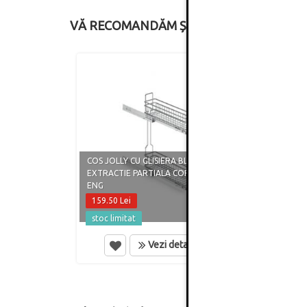
VĂ RECOMANDĂM ȘI
COS JOLLY CU GLISIERA BLUM
COS J
EXTRACTIE PARTIALA CORP 150MM
EXTRA
ENG
ENG
159.50 Lei
181.5
stoc limitat
stoc 
Vezi detalii