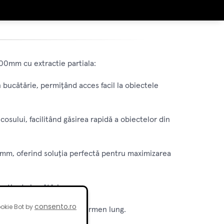
300mm cu extractie partiala:
in bucătărie, permițând acces facil la obiectele
osului, facilitând găsirea rapidă a obiectelor din
00mm, oferind soluția perfectă pentru maximizarea
e tip de bucătărie.
consento.ro
okie Bot by
fluidă și durabilitate pe termen lung.