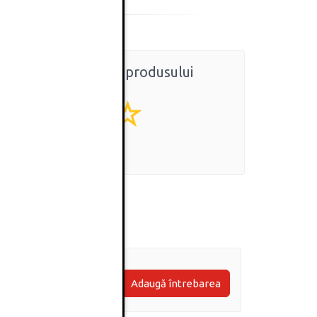
Ratingul general al produsului
0
(0 review-uri)
Adaugă întrebarea