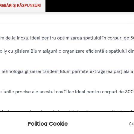
REBĂRI ȘI RĂSPUNSURI
um de la Inoxa, ideal pentru optimizarea spațiului în corpuri de 
jolly cu glisiera Blum asigură o organizare eficientă a spațiului d
: Tehnologia glisierei tandem Blum permite extragerea parțială a c
siunile precise ale acestui cos îl fac ideal pentru corpuri de 3
onferă un aspect modern și elegant, integrându-se perfect în oric
Politica Cookie
Co
abricat din materiale de înaltă calitate, garantând o funcționare 