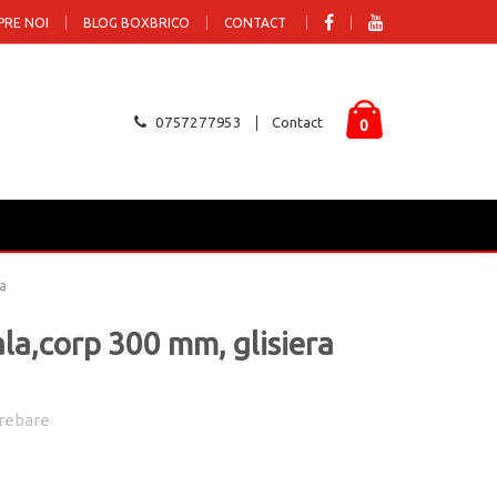
PRE NOI
BLOG BOXBRICO
CONTACT
0757277953
Contact
0
xa
iala,corp 300 mm, glisiera
rebare