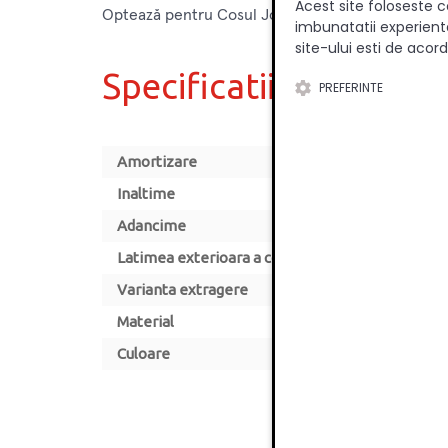
Acest site foloseste c
Optează pentru Cosul Jolly cu glisiera Blum de la I
imbunatatii experienta
site-ului esti de acord
Specificatii
PREFERINTE
Amortizare
Inaltime
Adancime
Latimea exterioara a corpului [mm]
Varianta extragere
Material
Culoare