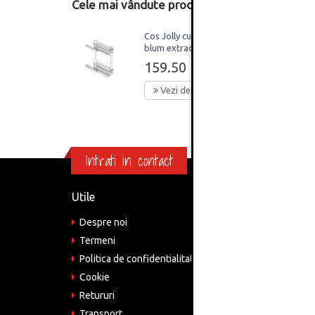
Cele mai vândute produse din această catego
Cos Jolly cu glisiera
blum extractie partiala
corp 150mm ENG
159.50 Lei
Vezi detalii
Intrati in contact
Utile
Informa
Despre noi
Adre
Bucu
Termeni
Politica de confidentialitate
Tele
075
Cookie
Retururi
Emai
come
Transport