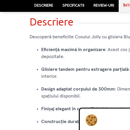
DESCRIERE
SPECIFICATII
REVIEW-URI
ÎNT
Descriere
Descoperă beneficiile Cosului Jolly cu glisiera Bl
Eficiență maximă în organizare
: Acest cos 
depozitate.
Glisiere tandem pentru extragere parțială
interior.
Design adaptat corpului de 300mm
: Dimen
spațiului disponibil.
Finișaj elegant în crom
: Fizisajul cromat c
Construcție durabilă și fiabilă
: Cosul este f