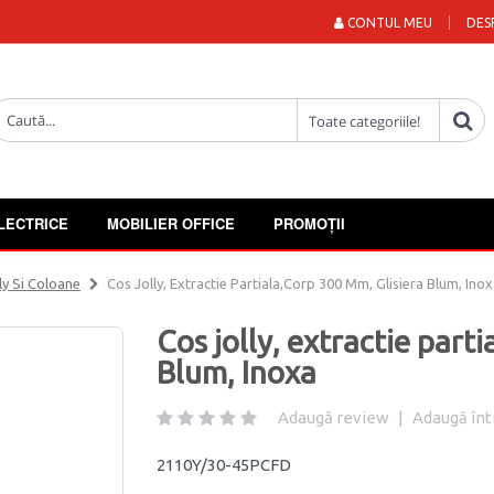
CONTUL MEU
DES
LECTRICE
MOBILIER OFFICE
PROMOȚII
ly Si Coloane
Cos Jolly, Extractie Partiala,corp 300 Mm, Glisiera Blum, Ino
Cos jolly, extractie part
Blum, Inoxa
Adaugă review
|
Adaugă înt
2110Y/30-45PCFD